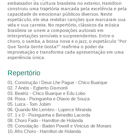
embaixador da cultura brasileira no exterior, Hamilton
construiu uma trajetória marcada pela excelência e pela
capacidade de emocionar públicos diversos. Neste
espetáculo, ele visa revisitar canções que marcaram sua
vida e sua carreira. No repertório, clássicos da música
brasileira se unem a composições autorais em
interpretações sensíveis e surpreendentes. Entre o
choro, o samba, a bossa nova e o jazz, o espetáculo “Por
Que Tanta Gente Gosta?” reafirma o poder da
improvisação e transforma cada apresentação em uma
experiência única.
Repertório
01. Construção / Deus Lhe Pague - Chico Buarque
02. 7 Anéis - Egberto Gismonti
03. Beatriz - Chico Buarque e Edu Lobo
04. Rosa - Pixinguinha e Otavio de Souza
05. Luiza - Tom Jobim
06. Quando Me Lembro - Luperce Miranda
07. 1 x 0 - Pixinguinha e Benedito Lacerda
08. Choro Fado - Hamilton de Holanda
09. Consolação - Baden Powell e Vinicius de Moraes
10. Afro Choro - Hamilton de Holanda