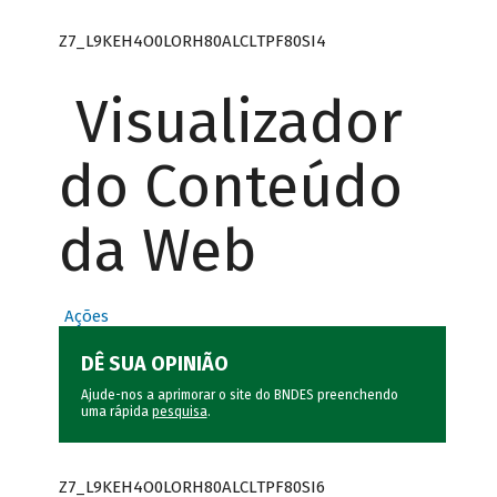
Z7_L9KEH4O0LORH80ALCLTPF80SI4
Visualizador
do Conteúdo
da Web
Ações
DÊ SUA OPINIÃO
Ajude-nos a aprimorar o site do BNDES preenchendo
uma rápida
pesquisa
.
Z7_L9KEH4O0LORH80ALCLTPF80SI6