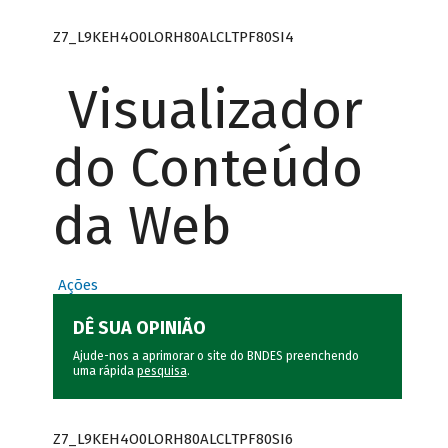
Z7_L9KEH4O0LORH80ALCLTPF80SI4
Visualizador
do Conteúdo
da Web
Ações
DÊ SUA OPINIÃO
Ajude-nos a aprimorar o site do BNDES preenchendo
uma rápida
pesquisa
.
Z7_L9KEH4O0LORH80ALCLTPF80SI6