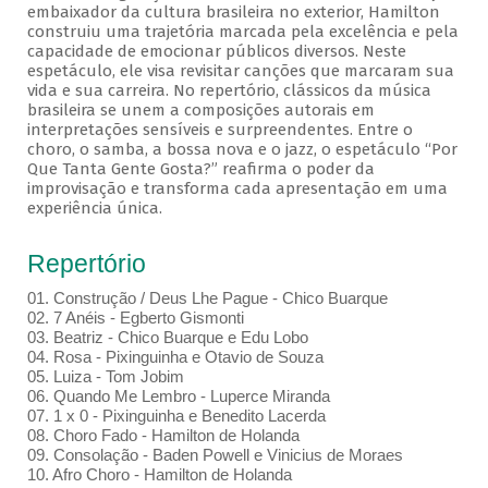
embaixador da cultura brasileira no exterior, Hamilton
construiu uma trajetória marcada pela excelência e pela
capacidade de emocionar públicos diversos. Neste
espetáculo, ele visa revisitar canções que marcaram sua
vida e sua carreira. No repertório, clássicos da música
brasileira se unem a composições autorais em
interpretações sensíveis e surpreendentes. Entre o
choro, o samba, a bossa nova e o jazz, o espetáculo “Por
Que Tanta Gente Gosta?” reafirma o poder da
improvisação e transforma cada apresentação em uma
experiência única.
Repertório
01. Construção / Deus Lhe Pague - Chico Buarque
02. 7 Anéis - Egberto Gismonti
03. Beatriz - Chico Buarque e Edu Lobo
04. Rosa - Pixinguinha e Otavio de Souza
05. Luiza - Tom Jobim
06. Quando Me Lembro - Luperce Miranda
07. 1 x 0 - Pixinguinha e Benedito Lacerda
08. Choro Fado - Hamilton de Holanda
09. Consolação - Baden Powell e Vinicius de Moraes
10. Afro Choro - Hamilton de Holanda