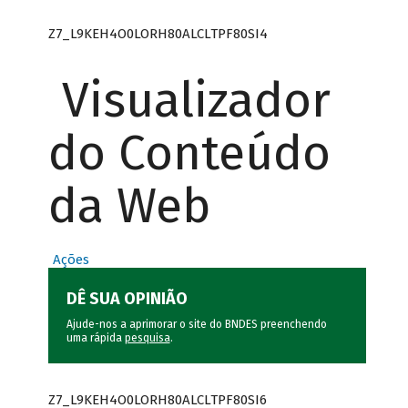
Z7_L9KEH4O0LORH80ALCLTPF80SI4
Visualizador
do Conteúdo
da Web
Ações
DÊ SUA OPINIÃO
Ajude-nos a aprimorar o site do BNDES preenchendo
uma rápida
pesquisa
.
Z7_L9KEH4O0LORH80ALCLTPF80SI6