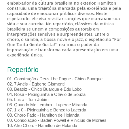
embaixador da cultura brasileira no exterior, Hamilton
construiu uma trajetória marcada pela excelência e pela
capacidade de emocionar públicos diversos. Neste
espetáculo, ele visa revisitar canções que marcaram sua
vida e sua carreira. No repertório, clássicos da música
brasileira se unem a composições autorais em
interpretações sensíveis e surpreendentes. Entre o
choro, o samba, a bossa nova e o jazz, o espetáculo “Por
Que Tanta Gente Gosta?” reafirma o poder da
improvisação e transforma cada apresentação em uma
experiência única.
Repertório
01. Construção / Deus Lhe Pague - Chico Buarque
02. 7 Anéis - Egberto Gismonti
03. Beatriz - Chico Buarque e Edu Lobo
04. Rosa - Pixinguinha e Otavio de Souza
05. Luiza - Tom Jobim
06. Quando Me Lembro - Luperce Miranda
07. 1 x 0 - Pixinguinha e Benedito Lacerda
08. Choro Fado - Hamilton de Holanda
09. Consolação - Baden Powell e Vinicius de Moraes
10. Afro Choro - Hamilton de Holanda