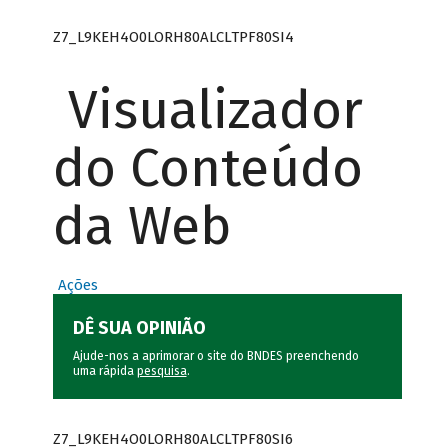
Z7_L9KEH4O0LORH80ALCLTPF80SI4
Visualizador
do Conteúdo
da Web
Ações
DÊ SUA OPINIÃO
Ajude-nos a aprimorar o site do BNDES preenchendo
uma rápida
pesquisa
.
Z7_L9KEH4O0LORH80ALCLTPF80SI6