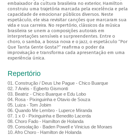
embaixador da cultura brasileira no exterior, Hamilton
construiu uma trajetória marcada pela excelência e pela
capacidade de emocionar públicos diversos. Neste
espetáculo, ele visa revisitar canções que marcaram sua
vida e sua carreira. No repertório, clássicos da música
brasileira se unem a composições autorais em
interpretações sensíveis e surpreendentes. Entre o
choro, o samba, a bossa nova e o jazz, o espetáculo “Por
Que Tanta Gente Gosta?” reafirma o poder da
improvisação e transforma cada apresentação em uma
experiência única.
Repertório
01. Construção / Deus Lhe Pague - Chico Buarque
02. 7 Anéis - Egberto Gismonti
03. Beatriz - Chico Buarque e Edu Lobo
04. Rosa - Pixinguinha e Otavio de Souza
05. Luiza - Tom Jobim
06. Quando Me Lembro - Luperce Miranda
07. 1 x 0 - Pixinguinha e Benedito Lacerda
08. Choro Fado - Hamilton de Holanda
09. Consolação - Baden Powell e Vinicius de Moraes
10. Afro Choro - Hamilton de Holanda