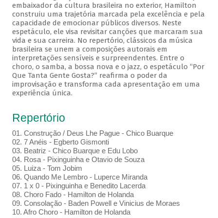
embaixador da cultura brasileira no exterior, Hamilton
construiu uma trajetória marcada pela excelência e pela
capacidade de emocionar públicos diversos. Neste
espetáculo, ele visa revisitar canções que marcaram sua
vida e sua carreira. No repertório, clássicos da música
brasileira se unem a composições autorais em
interpretações sensíveis e surpreendentes. Entre o
choro, o samba, a bossa nova e o jazz, o espetáculo “Por
Que Tanta Gente Gosta?” reafirma o poder da
improvisação e transforma cada apresentação em uma
experiência única.
Repertório
01. Construção / Deus Lhe Pague - Chico Buarque
02. 7 Anéis - Egberto Gismonti
03. Beatriz - Chico Buarque e Edu Lobo
04. Rosa - Pixinguinha e Otavio de Souza
05. Luiza - Tom Jobim
06. Quando Me Lembro - Luperce Miranda
07. 1 x 0 - Pixinguinha e Benedito Lacerda
08. Choro Fado - Hamilton de Holanda
09. Consolação - Baden Powell e Vinicius de Moraes
10. Afro Choro - Hamilton de Holanda