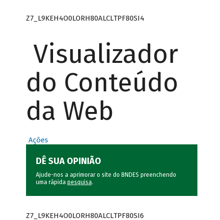
Z7_L9KEH4O0LORH80ALCLTPF80SI4
Visualizador
do Conteúdo
da Web
Ações
DÊ SUA OPINIÃO
Ajude-nos a aprimorar o site do BNDES preenchendo
uma rápida
pesquisa
.
Z7_L9KEH4O0LORH80ALCLTPF80SI6