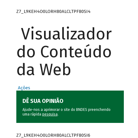
Z7_L9KEH4O0LORH80ALCLTPF80SI4
Visualizador
do Conteúdo
da Web
Ações
DÊ SUA OPINIÃO
Ajude-nos a aprimorar o site do BNDES preenchendo
uma rápida
pesquisa
.
Z7_L9KEH4O0LORH80ALCLTPF80SI6