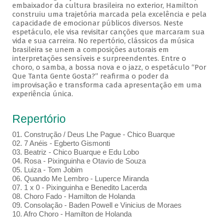
embaixador da cultura brasileira no exterior, Hamilton
construiu uma trajetória marcada pela excelência e pela
capacidade de emocionar públicos diversos. Neste
espetáculo, ele visa revisitar canções que marcaram sua
vida e sua carreira. No repertório, clássicos da música
brasileira se unem a composições autorais em
interpretações sensíveis e surpreendentes. Entre o
choro, o samba, a bossa nova e o jazz, o espetáculo “Por
Que Tanta Gente Gosta?” reafirma o poder da
improvisação e transforma cada apresentação em uma
experiência única.
Repertório
01. Construção / Deus Lhe Pague - Chico Buarque
02. 7 Anéis - Egberto Gismonti
03. Beatriz - Chico Buarque e Edu Lobo
04. Rosa - Pixinguinha e Otavio de Souza
05. Luiza - Tom Jobim
06. Quando Me Lembro - Luperce Miranda
07. 1 x 0 - Pixinguinha e Benedito Lacerda
08. Choro Fado - Hamilton de Holanda
09. Consolação - Baden Powell e Vinicius de Moraes
10. Afro Choro - Hamilton de Holanda