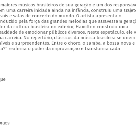
aiores músicos brasileiros de sua geração e um dos responsáve
m uma carreira iniciada ainda na infância, construiu uma trajet
tivais e salas de concerto do mundo. O artista apresenta o
onduzido pela força das grandes melodias que atravessam geraç
r da cultura brasileira no exterior, Hamilton construiu uma
pacidade de emocionar públicos diversos. Neste espetáculo, ele v
 carreira. No repertório, clássicos da música brasileira se unem
íveis e surpreendentes. Entre o choro, o samba, a bossa nova e
ta?” reafirma o poder da improvisação e transforma cada
que
oraes