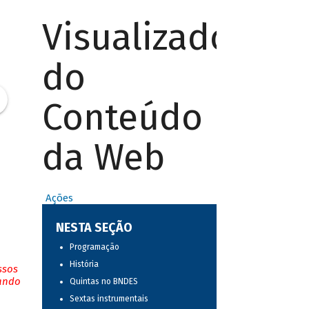
Visualizador
do
Conteúdo
da Web
Ações
NESTA SEÇÃO
Programação
História
ssos
tando
Quintas no BNDES
Sextas instrumentais