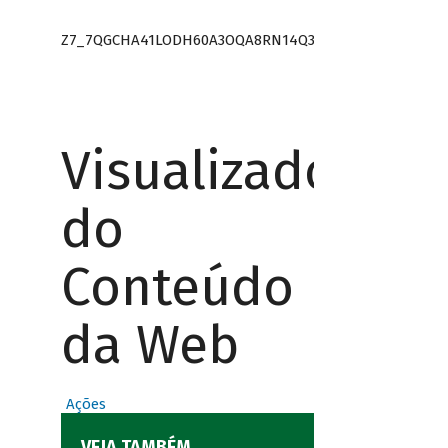
Z7_7QGCHA41LODH60A3OQA8RN14Q3
Visualizador
do
Conteúdo
da Web
Ações
VEJA TAMBÉM