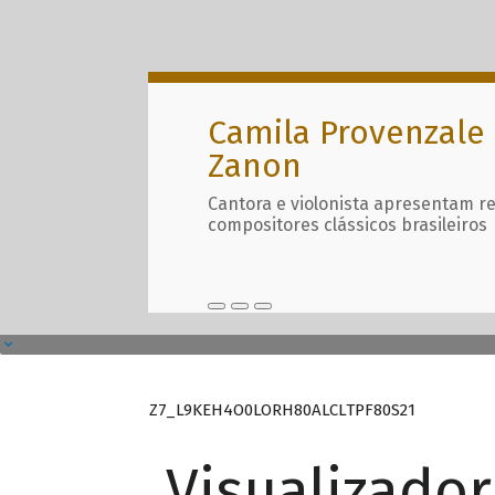
Camila Provenzale 
Zanon
Cantora e violonista apresentam r
compositores clássicos brasileiros
Z7_L9KEH4O0LORH80ALCLTPF80S21
Visualizado