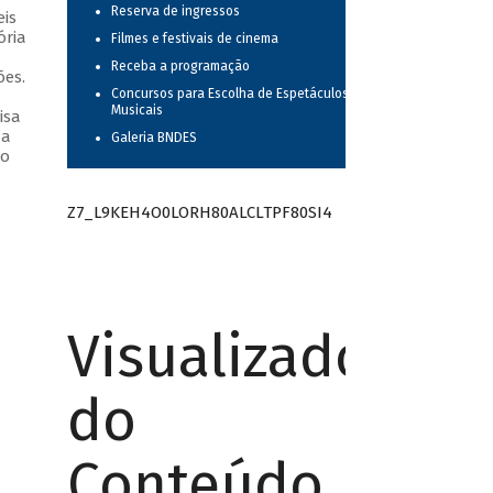
Reserva de ingressos
is
ória
Filmes e festivais de cinema
Receba a programação
ões.
Concursos para Escolha de Espetáculos
Musicais
isa
 a
Galeria BNDES
 o
Z7_L9KEH4O0LORH80ALCLTPF80SI4
Visualizador
do
Conteúdo