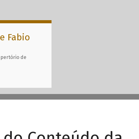
e Fabio
epertório de
r do Conteúdo da