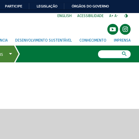
PARTICIPE
LEGISLAÇÃO
ÓRGÃOS DO GOVERNO
⁣
ENGLISH
ACESSIBILIDADE
A+
A-
NCIA
DESENVOLVIMENTO SUSTENTÁVEL
CONHECIMENTO
IMPRENSA
Busca
gem de tela