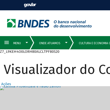
Z7_L9KEH4O0LORH80ALCLTPF80S20
Visualizador do 
Ações
Destaques Prin