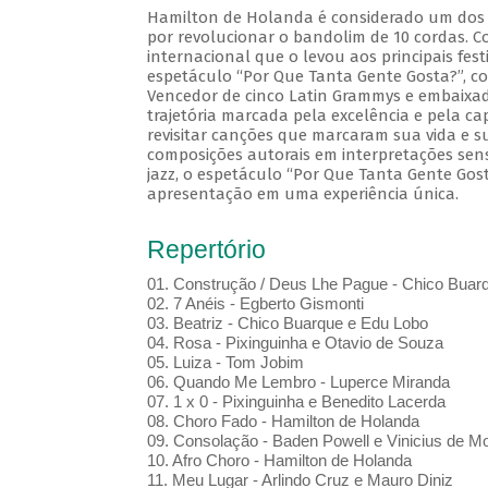
Hamilton de Holanda é considerado um dos m
por revolucionar o bandolim de 10 cordas. Co
internacional que o levou aos principais fes
espetáculo “Por Que Tanta Gente Gosta?”, c
Vencedor de cinco Latin Grammys e embaixado
trajetória marcada pela excelência e pela ca
revisitar canções que marcaram sua vida e sua
composições autorais em interpretações sens
jazz, o espetáculo “Por Que Tanta Gente Gos
apresentação em uma experiência única.
Repertório
01. Construção / Deus Lhe Pague - Chico Buar
02. 7 Anéis - Egberto Gismonti
03. Beatriz - Chico Buarque e Edu Lobo
04. Rosa - Pixinguinha e Otavio de Souza
05. Luiza - Tom Jobim
06. Quando Me Lembro - Luperce Miranda
07. 1 x 0 - Pixinguinha e Benedito Lacerda
08. Choro Fado - Hamilton de Holanda
09. Consolação - Baden Powell e Vinicius de M
10. Afro Choro - Hamilton de Holanda
11. Meu Lugar - Arlindo Cruz e Mauro Diniz