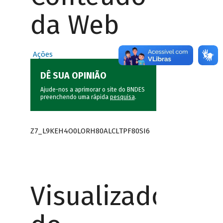
da Web
Ações
DÊ SUA OPINIÃO
Ajude-nos a aprimorar o site do BNDES
preenchendo uma rápida
pesquisa
.
Z7_L9KEH4O0LORH80ALCLTPF80SI6
Visualizador