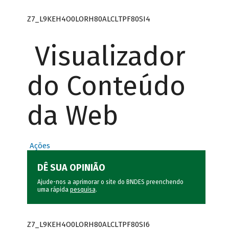
Z7_L9KEH4O0LORH80ALCLTPF80SI4
Visualizador
do Conteúdo
da Web
Ações
DÊ SUA OPINIÃO
Ajude-nos a aprimorar o site do BNDES preenchendo
uma rápida
pesquisa
.
Z7_L9KEH4O0LORH80ALCLTPF80SI6