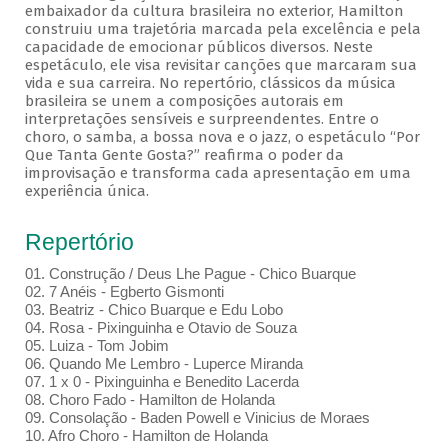
embaixador da cultura brasileira no exterior, Hamilton
construiu uma trajetória marcada pela excelência e pela
capacidade de emocionar públicos diversos. Neste
espetáculo, ele visa revisitar canções que marcaram sua
vida e sua carreira. No repertório, clássicos da música
brasileira se unem a composições autorais em
interpretações sensíveis e surpreendentes. Entre o
choro, o samba, a bossa nova e o jazz, o espetáculo “Por
Que Tanta Gente Gosta?” reafirma o poder da
improvisação e transforma cada apresentação em uma
experiência única.
Repertório
01. Construção / Deus Lhe Pague - Chico Buarque
02. 7 Anéis - Egberto Gismonti
03. Beatriz - Chico Buarque e Edu Lobo
04. Rosa - Pixinguinha e Otavio de Souza
05. Luiza - Tom Jobim
06. Quando Me Lembro - Luperce Miranda
07. 1 x 0 - Pixinguinha e Benedito Lacerda
08. Choro Fado - Hamilton de Holanda
09. Consolação - Baden Powell e Vinicius de Moraes
10. Afro Choro - Hamilton de Holanda