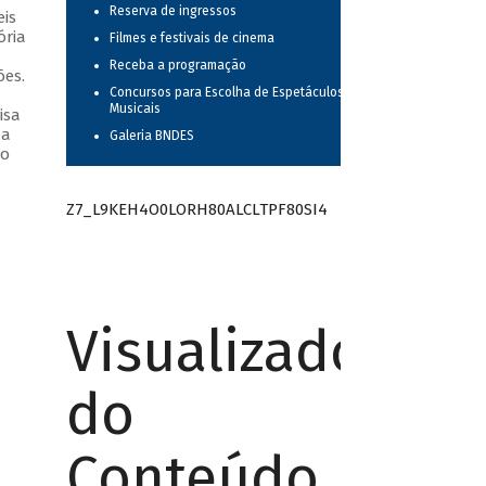
Reserva de ingressos
is
ória
Filmes e festivais de cinema
Receba a programação
ões.
Concursos para Escolha de Espetáculos
Musicais
isa
 a
Galeria BNDES
 o
Z7_L9KEH4O0LORH80ALCLTPF80SI4
Visualizador
do
Conteúdo