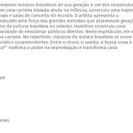
aiores músicos brasileiros de sua geração e um dos responsáve
m uma carreira iniciada ainda na infância, construiu uma trajet
tivais e salas de concerto do mundo. O artista apresenta o
onduzido pela força das grandes melodias que atravessam geraç
r da cultura brasileira no exterior, Hamilton construiu uma
pacidade de emocionar públicos diversos. Neste espetáculo, ele v
 carreira. No repertório, clássicos da música brasileira se unem
íveis e surpreendentes. Entre o choro, o samba, a bossa nova e
ta?” reafirma o poder da improvisação e transforma cada
que
oraes