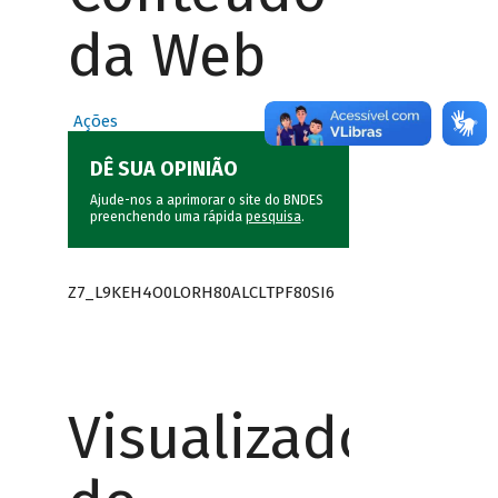
da Web
Ações
DÊ SUA OPINIÃO
Ajude-nos a aprimorar o site do BNDES
preenchendo uma rápida
pesquisa
.
Z7_L9KEH4O0LORH80ALCLTPF80SI6
Visualizador