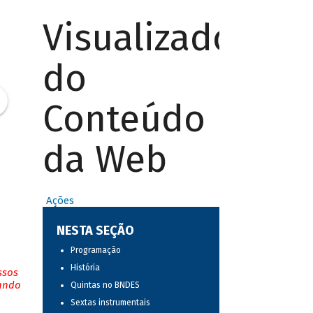
Visualizador
do
Conteúdo
da Web
Ações
NESTA SEÇÃO
Programação
História
ssos
tando
Quintas no BNDES
Sextas instrumentais