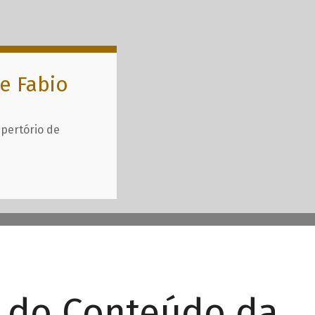
e Fabio
epertório de
r do Conteúdo da