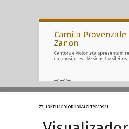
Camila Provenzale 
Zanon
Cantora e violonista apresentam r
compositores clássicos brasileiros
Z7_L9KEH4O0LORH80ALCLTPF80S21
Visualizado