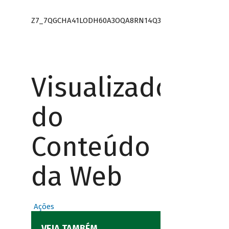
Z7_7QGCHA41LODH60A3OQA8RN14Q3
Visualizador
do
Conteúdo
da Web
Ações
VEJA TAMBÉM