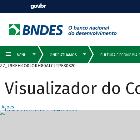
Z7_L9KEH4O0LORH80ALCLTPF80S20
Visualizador do 
Ações
Destaques Prin