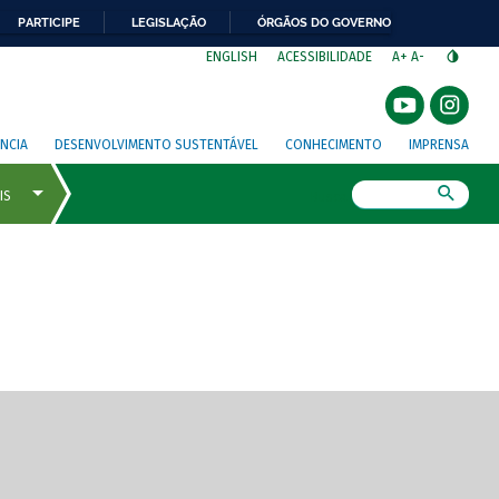
PARTICIPE
LEGISLAÇÃO
ÓRGÃOS DO GOVERNO
⁣
ENGLISH
ACESSIBILIDADE
A+
A-
NCIA
DESENVOLVIMENTO SUSTENTÁVEL
CONHECIMENTO
IMPRENSA
Busca
gem de tela