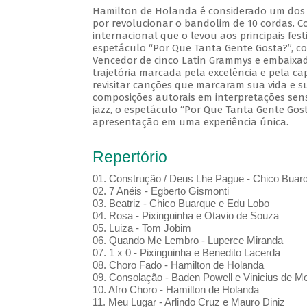
Hamilton de Holanda é considerado um dos m
por revolucionar o bandolim de 10 cordas. Co
internacional que o levou aos principais fes
espetáculo “Por Que Tanta Gente Gosta?”, c
Vencedor de cinco Latin Grammys e embaixado
trajetória marcada pela excelência e pela ca
revisitar canções que marcaram sua vida e sua
composições autorais em interpretações sens
jazz, o espetáculo “Por Que Tanta Gente Gos
apresentação em uma experiência única.
Repertório
01. Construção / Deus Lhe Pague - Chico Buar
02. 7 Anéis - Egberto Gismonti
03. Beatriz - Chico Buarque e Edu Lobo
04. Rosa - Pixinguinha e Otavio de Souza
05. Luiza - Tom Jobim
06. Quando Me Lembro - Luperce Miranda
07. 1 x 0 - Pixinguinha e Benedito Lacerda
08. Choro Fado - Hamilton de Holanda
09. Consolação - Baden Powell e Vinicius de M
10. Afro Choro - Hamilton de Holanda
11. Meu Lugar - Arlindo Cruz e Mauro Diniz