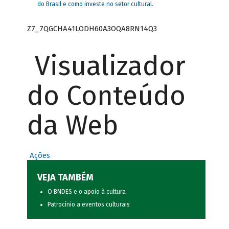
do Brasil e como investe no setor cultural.
Z7_7QGCHA41LODH60A3OQA8RN14Q3
Visualizador
do Conteúdo
da Web
Ações
VEJA TAMBÉM
O BNDES e o apoio à cultura
Patrocínio a eventos culturais