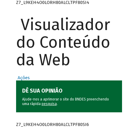
Z7_L9KEH4O0LORH80ALCLTPF80SI4
Visualizador
do Conteúdo
da Web
Ações
DÊ SUA OPINIÃO
Ajude-nos a aprimorar o site do BNDES preenchendo
uma rápida
pesquisa
.
Z7_L9KEH4O0LORH80ALCLTPF80SI6