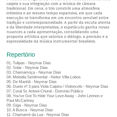
caipira e sua integração com a música de câmara
tradicional. Em cena, o trio constrói uma atmosfera
intimista e ao mesmo tempo expansiva, em que cada
execução se transforma em um encontro sensível entre
tradição e contemporaneidade. A partir da escuta atenta
e da liberdade interpretativa, o espetáculo ganha novas
nuances a cada apresentação, consolidando uma
proposta artística que valoriza o diálogo, a precisão e a
expressividade da música instrumental brasileira.
Repertório
01. Tulipas - Neymar Dias
02. Solar - Neymar Dias
03. Chamamoça - Neymar Dias
04. Melodia Sentimental - Heitor Villa-Lobos
05. De Manhã - Neymar Dias
06. Dueto nº 3 para Viola Caipira / Violoncelo - Neymar Dias
07. Coral St. Antoni-Choral - Domínio Público
08. You’ve Got To Hide Your Love Away - John Lennon e
Paul McCartney
09. Giga - Neymar Dias
10. A Busca - Neymar Dias
11. Chamamé da Lua - Neymar Dias