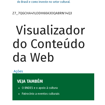
do Brasil e como investe no setor cultural.
Z7_7QGCHA41LODH60A3OQA8RN14Q3
Visualizador
do Conteúdo
da Web
Ações
VEJA TAMBÉM
O BNDES e o apoio à cultura
Patrocínio a eventos culturais