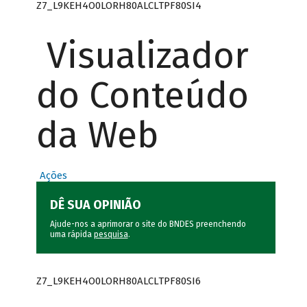
Z7_L9KEH4O0LORH80ALCLTPF80SI4
Visualizador
do Conteúdo
da Web
Ações
DÊ SUA OPINIÃO
Ajude-nos a aprimorar o site do BNDES preenchendo
uma rápida
pesquisa
.
Z7_L9KEH4O0LORH80ALCLTPF80SI6