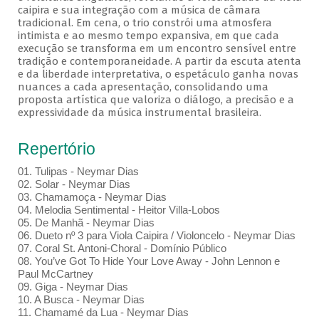
caipira e sua integração com a música de câmara
tradicional. Em cena, o trio constrói uma atmosfera
intimista e ao mesmo tempo expansiva, em que cada
execução se transforma em um encontro sensível entre
tradição e contemporaneidade. A partir da escuta atenta
e da liberdade interpretativa, o espetáculo ganha novas
nuances a cada apresentação, consolidando uma
proposta artística que valoriza o diálogo, a precisão e a
expressividade da música instrumental brasileira.
Repertório
01. Tulipas - Neymar Dias
02. Solar - Neymar Dias
03. Chamamoça - Neymar Dias
04. Melodia Sentimental - Heitor Villa-Lobos
05. De Manhã - Neymar Dias
06. Dueto nº 3 para Viola Caipira / Violoncelo - Neymar Dias
07. Coral St. Antoni-Choral - Domínio Público
08. You’ve Got To Hide Your Love Away - John Lennon e
Paul McCartney
09. Giga - Neymar Dias
10. A Busca - Neymar Dias
11. Chamamé da Lua - Neymar Dias