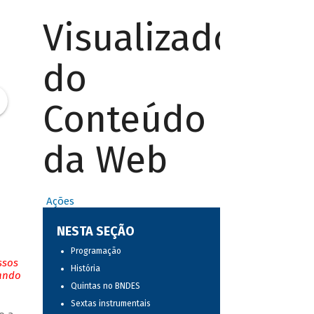
Visualizador
do
Conteúdo
da Web
Ações
NESTA SEÇÃO
Programação
ssos
História
tando
Quintas no BNDES
Sextas instrumentais