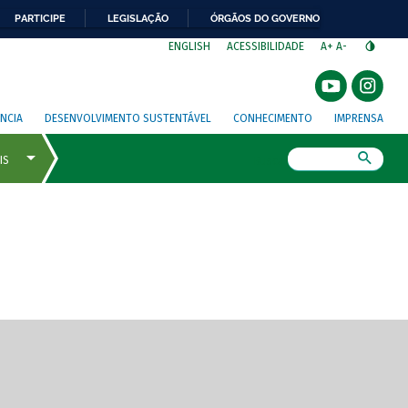
PARTICIPE
LEGISLAÇÃO
ÓRGÃOS DO GOVERNO
⁣
ENGLISH
ACESSIBILIDADE
A+
A-
NCIA
DESENVOLVIMENTO SUSTENTÁVEL
CONHECIMENTO
IMPRENSA
Busca
gem de tela