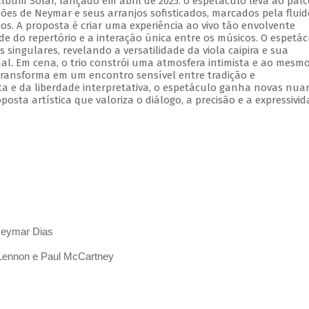
lbum Solar, lançado em abril de 2025. o espetáculo leva ao palc
ões de Neymar e seus arranjos sofisticados, marcados pela fluid
os. A proposta é criar uma experiência ao vivo tão envolvente
e do repertório e a interação única entre os músicos. O espetá
s singulares, revelando a versatilidade da viola caipira e sua
al. Em cena, o trio constrói uma atmosfera intimista e ao mesm
ransforma em um encontro sensível entre tradição e
ta e da liberdade interpretativa, o espetáculo ganha novas nua
ta artística que valoriza o diálogo, a precisão e a expressivi
 Neymar Dias
 Lennon e Paul McCartney