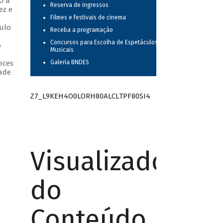
o a
Reserva de ingressos
ez e
Filmes e festivais de cinema
culo
Receba a programação
Concursos para Escolha de Espetáculos
o
Musicais
nces
Galeria BNDES
dade
Z7_L9KEH4O0LORH80ALCLTPF80SI4
Visualizador
do
Conteúdo