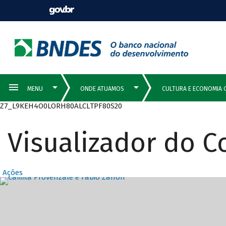
Z7_L9KEH4O0LORH80ALCLTPF80S20
Visualizador do 
Ações
Destaques Prin