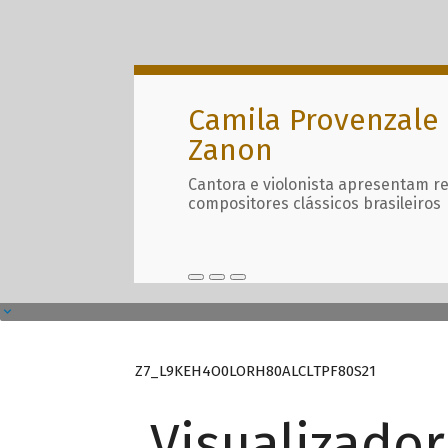
Camila Provenzale 
Zanon
Cantora e violonista apresentam r
compositores clássicos brasileiros
Z7_L9KEH4O0LORH80ALCLTPF80S21
Visualizado