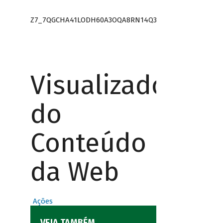
Z7_7QGCHA41LODH60A3OQA8RN14Q3
Visualizador
do
Conteúdo
da Web
Ações
VEJA TAMBÉM