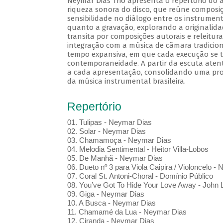
Neymar Dias Trio apresenta o repertório do á
riqueza sonora do disco, que reúne composiç
sensibilidade no diálogo entre os instrument
quanto a gravação, explorando a originalidad
transita por composições autorais e releitura
integração com a música de câmara tradicion
tempo expansiva, em que cada execução se t
contemporaneidade. A partir da escuta aten
a cada apresentação, consolidando uma propos
da música instrumental brasileira.
Repertório
01. Tulipas - Neymar Dias
02. Solar - Neymar Dias
03. Chamamoça - Neymar Dias
04. Melodia Sentimental - Heitor Villa-Lobos
05. De Manhã - Neymar Dias
06. Dueto nº 3 para Viola Caipira / Violoncelo -
07. Coral St. Antoni-Choral - Domínio Público
08. You’ve Got To Hide Your Love Away - John
09. Giga - Neymar Dias
10. A Busca - Neymar Dias
11. Chamamé da Lua - Neymar Dias
12. Ciranda - Neymar Dias