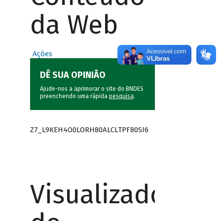
da Web
Ações
DÊ SUA OPINIÃO
Ajude-nos a aprimorar o site do BNDES
preenchendo uma rápida
pesquisa
.
Z7_L9KEH4O0LORH80ALCLTPF80SI6
Visualizador