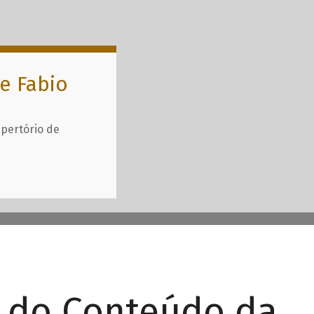
e Fabio
epertório de
r do Conteúdo da