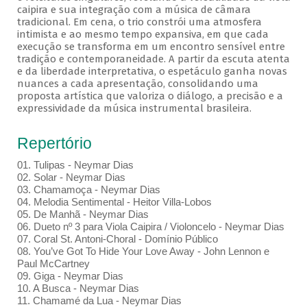
caipira e sua integração com a música de câmara
tradicional. Em cena, o trio constrói uma atmosfera
intimista e ao mesmo tempo expansiva, em que cada
execução se transforma em um encontro sensível entre
tradição e contemporaneidade. A partir da escuta atenta
e da liberdade interpretativa, o espetáculo ganha novas
nuances a cada apresentação, consolidando uma
proposta artística que valoriza o diálogo, a precisão e a
expressividade da música instrumental brasileira.
Repertório
01. Tulipas - Neymar Dias
02. Solar - Neymar Dias
03. Chamamoça - Neymar Dias
04. Melodia Sentimental - Heitor Villa-Lobos
05. De Manhã - Neymar Dias
06. Dueto nº 3 para Viola Caipira / Violoncelo - Neymar Dias
07. Coral St. Antoni-Choral - Domínio Público
08. You’ve Got To Hide Your Love Away - John Lennon e
Paul McCartney
09. Giga - Neymar Dias
10. A Busca - Neymar Dias
11. Chamamé da Lua - Neymar Dias