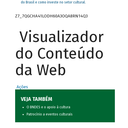
do Brasil e como investe no setor cultural.
Z7_7QGCHA41LODH60A3OQA8RN14Q3
Visualizador
do Conteúdo
da Web
Ações
VEJA TAMBÉM
O BNDES e o apoio à cultura
Patrocínio a eventos culturais