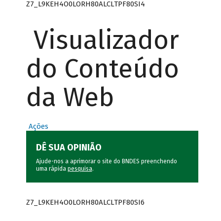
Z7_L9KEH4O0LORH80ALCLTPF80SI4
Visualizador
do Conteúdo
da Web
Ações
DÊ SUA OPINIÃO
Ajude-nos a aprimorar o site do BNDES preenchendo
uma rápida
pesquisa
.
Z7_L9KEH4O0LORH80ALCLTPF80SI6