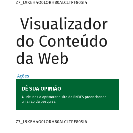
Z7_L9KEH4O0LORH80ALCLTPF80SI4
Visualizador
do Conteúdo
da Web
Ações
DÊ SUA OPINIÃO
Ajude-nos a aprimorar o site do BNDES preenchendo
uma rápida
pesquisa
.
Z7_L9KEH4O0LORH80ALCLTPF80SI6