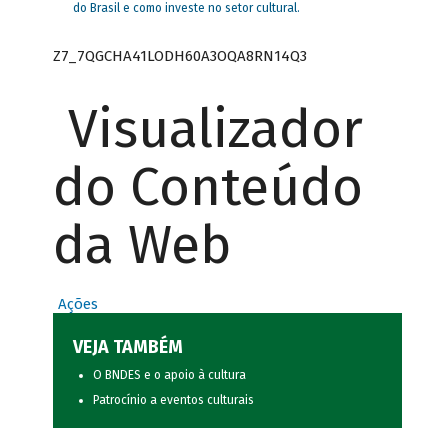
do Brasil e como investe no setor cultural.
Z7_7QGCHA41LODH60A3OQA8RN14Q3
Visualizador
do Conteúdo
da Web
Ações
VEJA TAMBÉM
O BNDES e o apoio à cultura
Patrocínio a eventos culturais