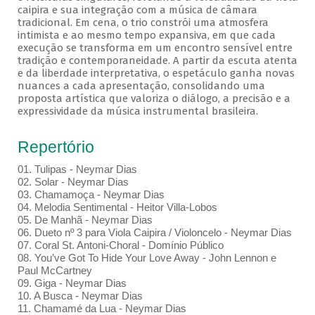
caipira e sua integração com a música de câmara
tradicional. Em cena, o trio constrói uma atmosfera
intimista e ao mesmo tempo expansiva, em que cada
execução se transforma em um encontro sensível entre
tradição e contemporaneidade. A partir da escuta atenta
e da liberdade interpretativa, o espetáculo ganha novas
nuances a cada apresentação, consolidando uma
proposta artística que valoriza o diálogo, a precisão e a
expressividade da música instrumental brasileira.
Repertório
01. Tulipas - Neymar Dias
02. Solar - Neymar Dias
03. Chamamoça - Neymar Dias
04. Melodia Sentimental - Heitor Villa-Lobos
05. De Manhã - Neymar Dias
06. Dueto nº 3 para Viola Caipira / Violoncelo - Neymar Dias
07. Coral St. Antoni-Choral - Domínio Público
08. You’ve Got To Hide Your Love Away - John Lennon e
Paul McCartney
09. Giga - Neymar Dias
10. A Busca - Neymar Dias
11. Chamamé da Lua - Neymar Dias