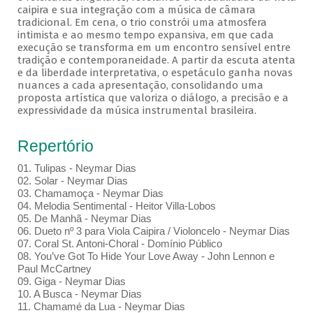
caipira e sua integração com a música de câmara
tradicional. Em cena, o trio constrói uma atmosfera
intimista e ao mesmo tempo expansiva, em que cada
execução se transforma em um encontro sensível entre
tradição e contemporaneidade. A partir da escuta atenta
e da liberdade interpretativa, o espetáculo ganha novas
nuances a cada apresentação, consolidando uma
proposta artística que valoriza o diálogo, a precisão e a
expressividade da música instrumental brasileira.
Repertório
01. Tulipas - Neymar Dias
02. Solar - Neymar Dias
03. Chamamoça - Neymar Dias
04. Melodia Sentimental - Heitor Villa-Lobos
05. De Manhã - Neymar Dias
06. Dueto nº 3 para Viola Caipira / Violoncelo - Neymar Dias
07. Coral St. Antoni-Choral - Domínio Público
08. You’ve Got To Hide Your Love Away - John Lennon e
Paul McCartney
09. Giga - Neymar Dias
10. A Busca - Neymar Dias
11. Chamamé da Lua - Neymar Dias