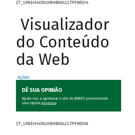
Z7_L9KEH4O0LORH80ALCLTPF80SI4
Visualizador
do Conteúdo
da Web
Ações
DÊ SUA OPINIÃO
Ajude-nos a aprimorar o site do BNDES preenchendo
uma rápida
pesquisa
.
Z7_L9KEH4O0LORH80ALCLTPF80SI6