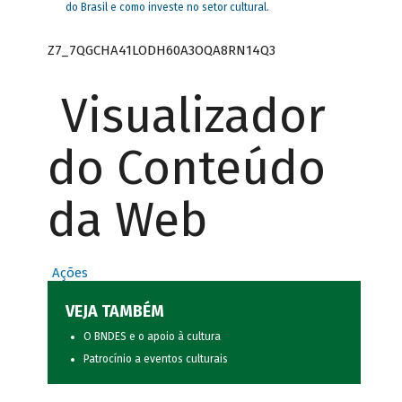
do Brasil e como investe no setor cultural.
Z7_7QGCHA41LODH60A3OQA8RN14Q3
Visualizador
do Conteúdo
da Web
Ações
VEJA TAMBÉM
O BNDES e o apoio à cultura
Patrocínio a eventos culturais