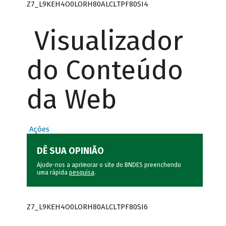
Z7_L9KEH4O0LORH80ALCLTPF80SI4
Visualizador
do Conteúdo
da Web
Ações
DÊ SUA OPINIÃO
Ajude-nos a aprimorar o site do BNDES preenchendo
uma rápida
pesquisa
.
Z7_L9KEH4O0LORH80ALCLTPF80SI6