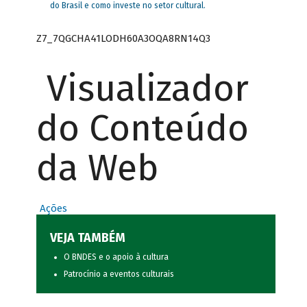
do Brasil e como investe no setor cultural.
Z7_7QGCHA41LODH60A3OQA8RN14Q3
Visualizador
do Conteúdo
da Web
Ações
VEJA TAMBÉM
O BNDES e o apoio à cultura
Patrocínio a eventos culturais