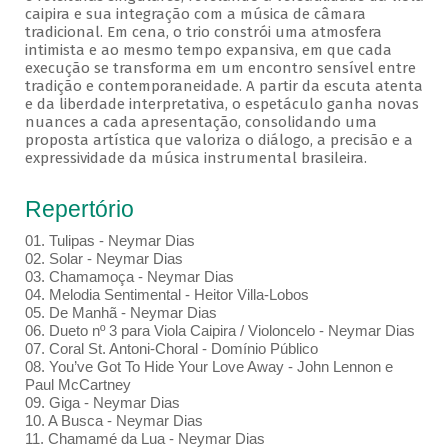
caipira e sua integração com a música de câmara
tradicional. Em cena, o trio constrói uma atmosfera
intimista e ao mesmo tempo expansiva, em que cada
execução se transforma em um encontro sensível entre
tradição e contemporaneidade. A partir da escuta atenta
e da liberdade interpretativa, o espetáculo ganha novas
nuances a cada apresentação, consolidando uma
proposta artística que valoriza o diálogo, a precisão e a
expressividade da música instrumental brasileira.
Repertório
01. Tulipas - Neymar Dias
02. Solar - Neymar Dias
03. Chamamoça - Neymar Dias
04. Melodia Sentimental - Heitor Villa-Lobos
05. De Manhã - Neymar Dias
06. Dueto nº 3 para Viola Caipira / Violoncelo - Neymar Dias
07. Coral St. Antoni-Choral - Domínio Público
08. You’ve Got To Hide Your Love Away - John Lennon e
Paul McCartney
09. Giga - Neymar Dias
10. A Busca - Neymar Dias
11. Chamamé da Lua - Neymar Dias