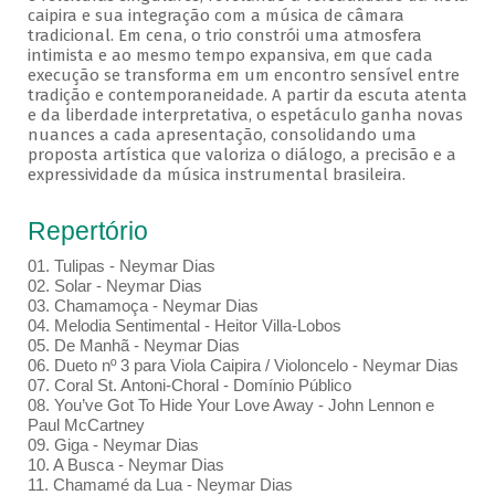
caipira e sua integração com a música de câmara
tradicional. Em cena, o trio constrói uma atmosfera
intimista e ao mesmo tempo expansiva, em que cada
execução se transforma em um encontro sensível entre
tradição e contemporaneidade. A partir da escuta atenta
e da liberdade interpretativa, o espetáculo ganha novas
nuances a cada apresentação, consolidando uma
proposta artística que valoriza o diálogo, a precisão e a
expressividade da música instrumental brasileira.
Repertório
01. Tulipas - Neymar Dias
02. Solar - Neymar Dias
03. Chamamoça - Neymar Dias
04. Melodia Sentimental - Heitor Villa-Lobos
05. De Manhã - Neymar Dias
06. Dueto nº 3 para Viola Caipira / Violoncelo - Neymar Dias
07. Coral St. Antoni-Choral - Domínio Público
08. You’ve Got To Hide Your Love Away - John Lennon e
Paul McCartney
09. Giga - Neymar Dias
10. A Busca - Neymar Dias
11. Chamamé da Lua - Neymar Dias