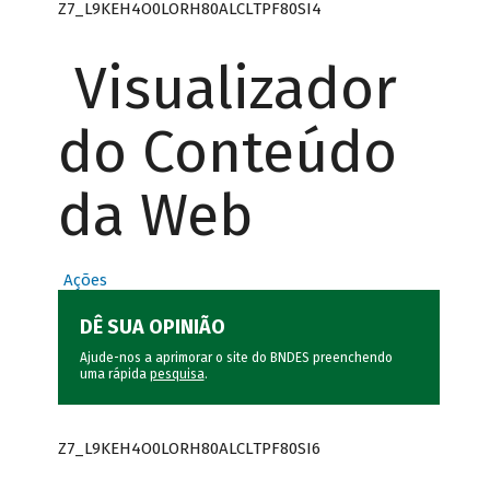
Z7_L9KEH4O0LORH80ALCLTPF80SI4
Visualizador
do Conteúdo
da Web
Ações
DÊ SUA OPINIÃO
Ajude-nos a aprimorar o site do BNDES preenchendo
uma rápida
pesquisa
.
Z7_L9KEH4O0LORH80ALCLTPF80SI6