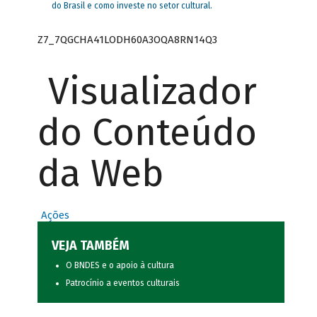
do Brasil e como investe no setor cultural.
Z7_7QGCHA41LODH60A3OQA8RN14Q3
Visualizador
do Conteúdo
da Web
Ações
VEJA TAMBÉM
O BNDES e o apoio à cultura
Patrocínio a eventos culturais