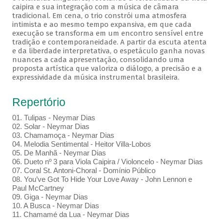
caipira e sua integração com a música de câmara
tradicional. Em cena, o trio constrói uma atmosfera
intimista e ao mesmo tempo expansiva, em que cada
execução se transforma em um encontro sensível entre
tradição e contemporaneidade. A partir da escuta atenta
e da liberdade interpretativa, o espetáculo ganha novas
nuances a cada apresentação, consolidando uma
proposta artística que valoriza o diálogo, a precisão e a
expressividade da música instrumental brasileira.
Repertório
01. Tulipas - Neymar Dias
02. Solar - Neymar Dias
03. Chamamoça - Neymar Dias
04. Melodia Sentimental - Heitor Villa-Lobos
05. De Manhã - Neymar Dias
06. Dueto nº 3 para Viola Caipira / Violoncelo - Neymar Dias
07. Coral St. Antoni-Choral - Domínio Público
08. You’ve Got To Hide Your Love Away - John Lennon e
Paul McCartney
09. Giga - Neymar Dias
10. A Busca - Neymar Dias
11. Chamamé da Lua - Neymar Dias