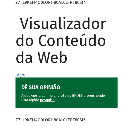
Z7_L9KEH4O0LORH80ALCLTPF80SI4
Visualizador
do Conteúdo
da Web
Ações
DÊ SUA OPINIÃO
Ajude-nos a aprimorar o site do BNDES preenchendo
uma rápida
pesquisa
.
Z7_L9KEH4O0LORH80ALCLTPF80SI6