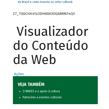
do Brasil e como investe no setor cultural.
Z7_7QGCHA41LODH60A3OQA8RN14Q3
Visualizador
do Conteúdo
da Web
Ações
VEJA TAMBÉM
O BNDES e o apoio à cultura
Patrocínio a eventos culturais