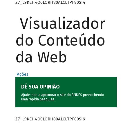
Z7_L9KEH4O0LORH80ALCLTPF80SI4
Visualizador
do Conteúdo
da Web
Ações
DÊ SUA OPINIÃO
Ajude-nos a aprimorar o site do BNDES preenchendo
uma rápida
pesquisa
.
Z7_L9KEH4O0LORH80ALCLTPF80SI6