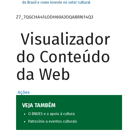
do Brasil e como investe no setor cultural.
Z7_7QGCHA41LODH60A3OQA8RN14Q3
Visualizador
do Conteúdo
da Web
Ações
VEJA TAMBÉM
O BNDES e o apoio à cultura
Patrocínio a eventos culturais