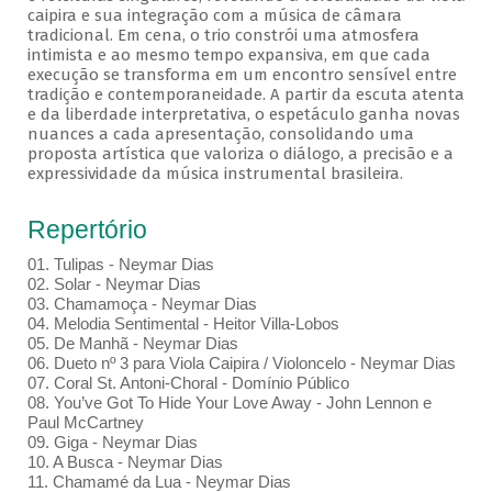
caipira e sua integração com a música de câmara
tradicional. Em cena, o trio constrói uma atmosfera
intimista e ao mesmo tempo expansiva, em que cada
execução se transforma em um encontro sensível entre
tradição e contemporaneidade. A partir da escuta atenta
e da liberdade interpretativa, o espetáculo ganha novas
nuances a cada apresentação, consolidando uma
proposta artística que valoriza o diálogo, a precisão e a
expressividade da música instrumental brasileira.
Repertório
01. Tulipas - Neymar Dias
02. Solar - Neymar Dias
03. Chamamoça - Neymar Dias
04. Melodia Sentimental - Heitor Villa-Lobos
05. De Manhã - Neymar Dias
06. Dueto nº 3 para Viola Caipira / Violoncelo - Neymar Dias
07. Coral St. Antoni-Choral - Domínio Público
08. You’ve Got To Hide Your Love Away - John Lennon e
Paul McCartney
09. Giga - Neymar Dias
10. A Busca - Neymar Dias
11. Chamamé da Lua - Neymar Dias