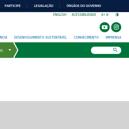
PARTICIPE
LEGISLAÇÃO
ÓRGÃOS DO GOVERNO
⁣
ENGLISH
ACESSIBILIDADE
A+
A-
NCIA
DESENVOLVIMENTO SUSTENTÁVEL
CONHECIMENTO
IMPRENSA
Busca
gem de tela