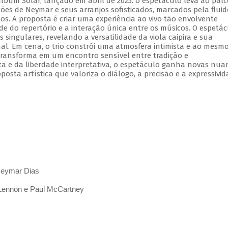
lbum Solar, lançado em abril de 2025. o espetáculo leva ao palc
ões de Neymar e seus arranjos sofisticados, marcados pela fluid
os. A proposta é criar uma experiência ao vivo tão envolvente
e do repertório e a interação única entre os músicos. O espetá
s singulares, revelando a versatilidade da viola caipira e sua
al. Em cena, o trio constrói uma atmosfera intimista e ao mesm
ransforma em um encontro sensível entre tradição e
ta e da liberdade interpretativa, o espetáculo ganha novas nua
ta artística que valoriza o diálogo, a precisão e a expressivi
 Neymar Dias
 Lennon e Paul McCartney