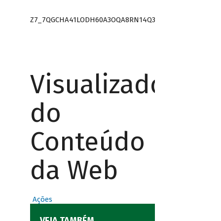
Z7_7QGCHA41LODH60A3OQA8RN14Q3
Visualizador
do
Conteúdo
da Web
Ações
VEJA TAMBÉM