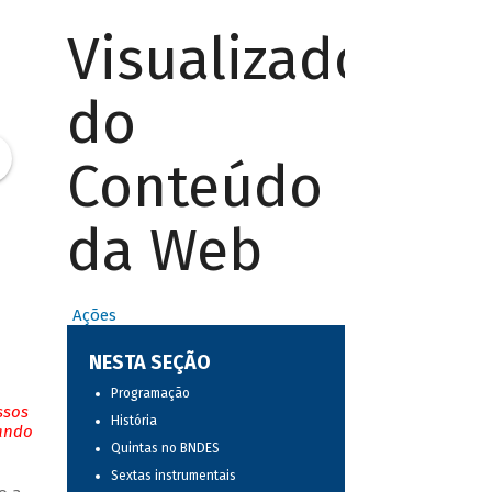
Visualizador
do
Conteúdo
da Web
Ações
NESTA SEÇÃO
Programação
ssos
História
tando
Quintas no BNDES
Sextas instrumentais