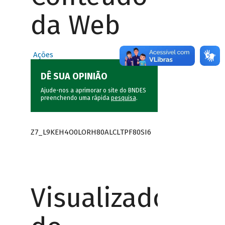
da Web
Ações
DÊ SUA OPINIÃO
Ajude-nos a aprimorar o site do BNDES
preenchendo uma rápida
pesquisa
.
Z7_L9KEH4O0LORH80ALCLTPF80SI6
Visualizador