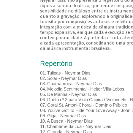
Neymar Dias Trio apresenta o repertório do á
riqueza sonora do disco, que reúne composiç
sensibilidade no diálogo entre os instrument
quanto a gravação, explorando a originalidad
transita por composições autorais e releitura
integração com a música de câmara tradicion
tempo expansiva, em que cada execução se t
contemporaneidade. A partir da escuta aten
a cada apresentação, consolidando uma propos
da música instrumental brasileira.
Repertório
01. Tulipas - Neymar Dias
02. Solar - Neymar Dias
03. Chamamoça - Neymar Dias
04. Melodia Sentimental - Heitor Villa-Lobos
05. De Manhã - Neymar Dias
06. Dueto nº 3 para Viola Caipira / Violoncelo -
07. Coral St. Antoni-Choral - Domínio Público
08. You’ve Got To Hide Your Love Away - John
09. Giga - Neymar Dias
10. A Busca - Neymar Dias
11. Chamamé da Lua - Neymar Dias
12. Ciranda - Neymar Dias