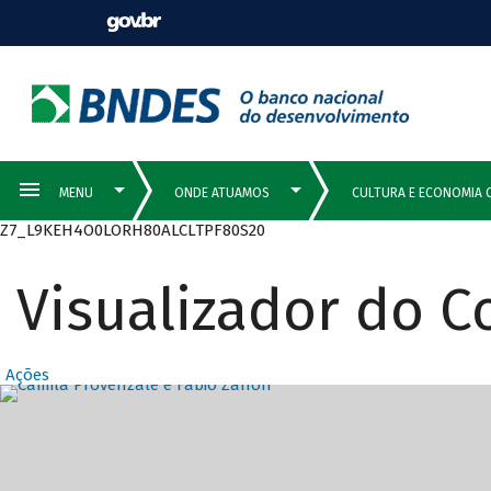
Z7_L9KEH4O0LORH80ALCLTPF80S20
Visualizador do 
Ações
Destaques Prin