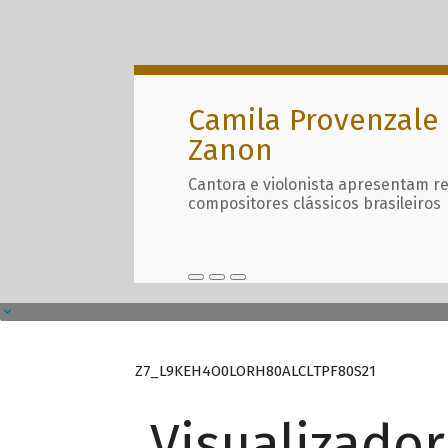
Camila Provenzale 
Zanon
Cantora e violonista apresentam r
compositores clássicos brasileiros
Z7_L9KEH4O0LORH80ALCLTPF80S21
Visualizado