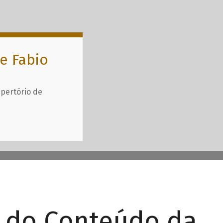
e Fabio
epertório de
r do Conteúdo da