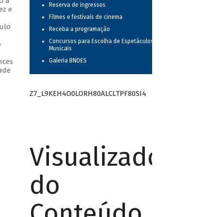
o a
Reserva de ingressos
ez e
Filmes e festivais de cinema
culo
Receba a programação
Concursos para Escolha de Espetáculos
o
Musicais
nces
Galeria BNDES
dade
Z7_L9KEH4O0LORH80ALCLTPF80SI4
Visualizador
do
Conteúdo