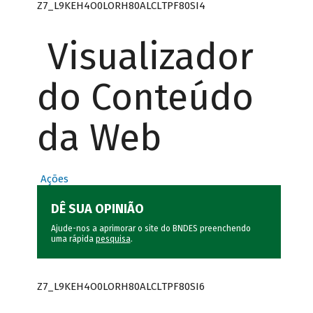
Z7_L9KEH4O0LORH80ALCLTPF80SI4
Visualizador
do Conteúdo
da Web
Ações
DÊ SUA OPINIÃO
Ajude-nos a aprimorar o site do BNDES preenchendo
uma rápida
pesquisa
.
Z7_L9KEH4O0LORH80ALCLTPF80SI6