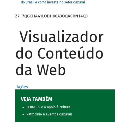
do Brasil e como investe no setor cultural.
Z7_7QGCHA41LODH60A3OQA8RN14Q3
Visualizador
do Conteúdo
da Web
Ações
VEJA TAMBÉM
O BNDES e o apoio à cultura
Patrocínio a eventos culturais