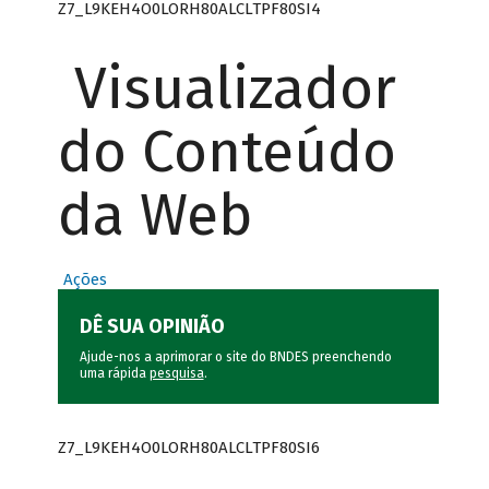
Z7_L9KEH4O0LORH80ALCLTPF80SI4
Visualizador
do Conteúdo
da Web
Ações
DÊ SUA OPINIÃO
Ajude-nos a aprimorar o site do BNDES preenchendo
uma rápida
pesquisa
.
Z7_L9KEH4O0LORH80ALCLTPF80SI6