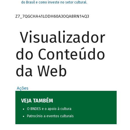
do Brasil e como investe no setor cultural.
Z7_7QGCHA41LODH60A3OQA8RN14Q3
Visualizador
do Conteúdo
da Web
Ações
VEJA TAMBÉM
O BNDES e o apoio à cultura
Patrocínio a eventos culturais