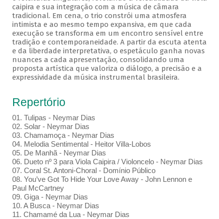
caipira e sua integração com a música de câmara
tradicional. Em cena, o trio constrói uma atmosfera
intimista e ao mesmo tempo expansiva, em que cada
execução se transforma em um encontro sensível entre
tradição e contemporaneidade. A partir da escuta atenta
e da liberdade interpretativa, o espetáculo ganha novas
nuances a cada apresentação, consolidando uma
proposta artística que valoriza o diálogo, a precisão e a
expressividade da música instrumental brasileira.
Repertório
01. Tulipas - Neymar Dias
02. Solar - Neymar Dias
03. Chamamoça - Neymar Dias
04. Melodia Sentimental - Heitor Villa-Lobos
05. De Manhã - Neymar Dias
06. Dueto nº 3 para Viola Caipira / Violoncelo - Neymar Dias
07. Coral St. Antoni-Choral - Domínio Público
08. You’ve Got To Hide Your Love Away - John Lennon e
Paul McCartney
09. Giga - Neymar Dias
10. A Busca - Neymar Dias
11. Chamamé da Lua - Neymar Dias