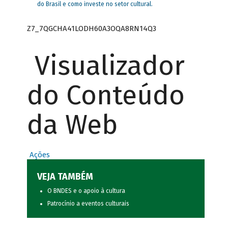
do Brasil e como investe no setor cultural.
Z7_7QGCHA41LODH60A3OQA8RN14Q3
Visualizador
do Conteúdo
da Web
Ações
VEJA TAMBÉM
O BNDES e o apoio à cultura
Patrocínio a eventos culturais