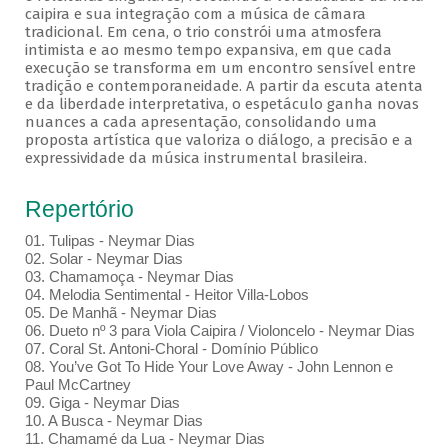
caipira e sua integração com a música de câmara
tradicional. Em cena, o trio constrói uma atmosfera
intimista e ao mesmo tempo expansiva, em que cada
execução se transforma em um encontro sensível entre
tradição e contemporaneidade. A partir da escuta atenta
e da liberdade interpretativa, o espetáculo ganha novas
nuances a cada apresentação, consolidando uma
proposta artística que valoriza o diálogo, a precisão e a
expressividade da música instrumental brasileira.
Repertório
01. Tulipas - Neymar Dias
02. Solar - Neymar Dias
03. Chamamoça - Neymar Dias
04. Melodia Sentimental - Heitor Villa-Lobos
05. De Manhã - Neymar Dias
06. Dueto nº 3 para Viola Caipira / Violoncelo - Neymar Dias
07. Coral St. Antoni-Choral - Domínio Público
08. You’ve Got To Hide Your Love Away - John Lennon e
Paul McCartney
09. Giga - Neymar Dias
10. A Busca - Neymar Dias
11. Chamamé da Lua - Neymar Dias