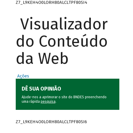
Z7_L9KEH4O0LORH80ALCLTPF80SI4
Visualizador
do Conteúdo
da Web
Ações
DÊ SUA OPINIÃO
Ajude-nos a aprimorar o site do BNDES preenchendo
uma rápida
pesquisa
.
Z7_L9KEH4O0LORH80ALCLTPF80SI6