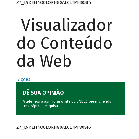
Z7_L9KEH4O0LORH80ALCLTPF80SI4
Visualizador
do Conteúdo
da Web
Ações
DÊ SUA OPINIÃO
Ajude-nos a aprimorar o site do BNDES preenchendo
uma rápida
pesquisa
.
Z7_L9KEH4O0LORH80ALCLTPF80SI6