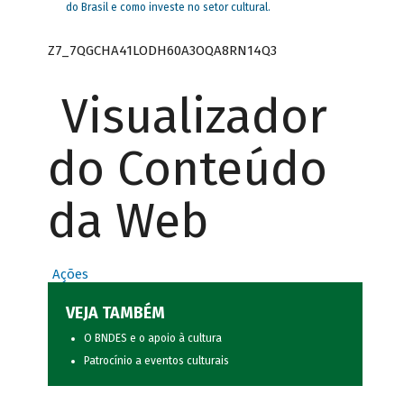
do Brasil e como investe no setor cultural.
Z7_7QGCHA41LODH60A3OQA8RN14Q3
Visualizador
do Conteúdo
da Web
Ações
VEJA TAMBÉM
O BNDES e o apoio à cultura
Patrocínio a eventos culturais