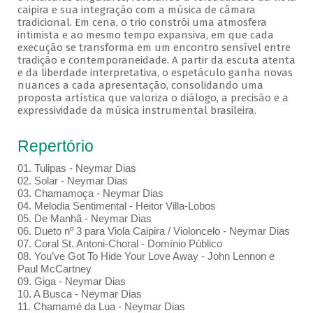
caipira e sua integração com a música de câmara
tradicional. Em cena, o trio constrói uma atmosfera
intimista e ao mesmo tempo expansiva, em que cada
execução se transforma em um encontro sensível entre
tradição e contemporaneidade. A partir da escuta atenta
e da liberdade interpretativa, o espetáculo ganha novas
nuances a cada apresentação, consolidando uma
proposta artística que valoriza o diálogo, a precisão e a
expressividade da música instrumental brasileira.
Repertório
01. Tulipas - Neymar Dias
02. Solar - Neymar Dias
03. Chamamoça - Neymar Dias
04. Melodia Sentimental - Heitor Villa-Lobos
05. De Manhã - Neymar Dias
06. Dueto nº 3 para Viola Caipira / Violoncelo - Neymar Dias
07. Coral St. Antoni-Choral - Domínio Público
08. You’ve Got To Hide Your Love Away - John Lennon e
Paul McCartney
09. Giga - Neymar Dias
10. A Busca - Neymar Dias
11. Chamamé da Lua - Neymar Dias