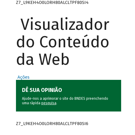
Z7_L9KEH4O0LORH80ALCLTPF80SI4
Visualizador
do Conteúdo
da Web
Ações
DÊ SUA OPINIÃO
Ajude-nos a aprimorar o site do BNDES preenchendo
uma rápida
pesquisa
.
Z7_L9KEH4O0LORH80ALCLTPF80SI6