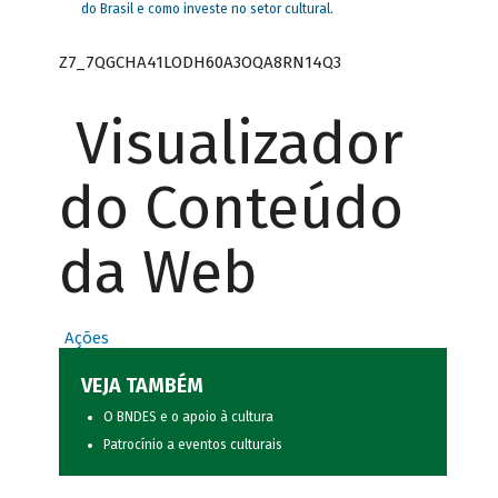
do Brasil e como investe no setor cultural.
Z7_7QGCHA41LODH60A3OQA8RN14Q3
Visualizador
do Conteúdo
da Web
Ações
VEJA TAMBÉM
O BNDES e o apoio à cultura
Patrocínio a eventos culturais