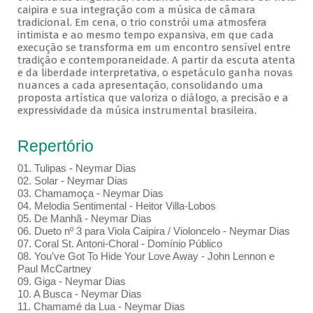
caipira e sua integração com a música de câmara
tradicional. Em cena, o trio constrói uma atmosfera
intimista e ao mesmo tempo expansiva, em que cada
execução se transforma em um encontro sensível entre
tradição e contemporaneidade. A partir da escuta atenta
e da liberdade interpretativa, o espetáculo ganha novas
nuances a cada apresentação, consolidando uma
proposta artística que valoriza o diálogo, a precisão e a
expressividade da música instrumental brasileira.
Repertório
01. Tulipas - Neymar Dias
02. Solar - Neymar Dias
03. Chamamoça - Neymar Dias
04. Melodia Sentimental - Heitor Villa-Lobos
05. De Manhã - Neymar Dias
06. Dueto nº 3 para Viola Caipira / Violoncelo - Neymar Dias
07. Coral St. Antoni-Choral - Domínio Público
08. You’ve Got To Hide Your Love Away - John Lennon e
Paul McCartney
09. Giga - Neymar Dias
10. A Busca - Neymar Dias
11. Chamamé da Lua - Neymar Dias