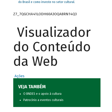
do Brasil e como investe no setor cultural.
Z7_7QGCHA41LODH60A3OQA8RN14Q3
Visualizador
do Conteúdo
da Web
Ações
VEJA TAMBÉM
O BNDES e o apoio à cultura
Patrocínio a eventos culturais