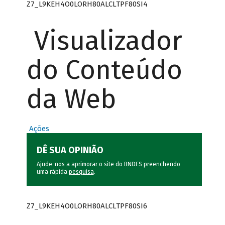
Z7_L9KEH4O0LORH80ALCLTPF80SI4
Visualizador
do Conteúdo
da Web
Ações
DÊ SUA OPINIÃO
Ajude-nos a aprimorar o site do BNDES preenchendo
uma rápida
pesquisa
.
Z7_L9KEH4O0LORH80ALCLTPF80SI6