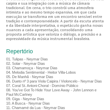
caipira e sua integração com a música de câmara
tradicional. Em cena, o trio constrói uma atmosfera
intimista e ao mesmo tempo expansiva, em que cada
execução se transforma em um encontro sensível entre
tradição e contemporaneidade. A partir da escuta atenta
e da liberdade interpretativa, o espetáculo ganha novas
nuances a cada apresentação, consolidando uma
proposta artística que valoriza o diálogo, a precisão e a
expressividade da música instrumental brasileira.
Repertório
01. Tulipas - Neymar Dias
02. Solar - Neymar Dias
03. Chamamoça - Neymar Dias
04. Melodia Sentimental - Heitor Villa-Lobos
05. De Manhã - Neymar Dias
06. Dueto nº 3 para Viola Caipira / Violoncelo - Neymar Dias
07. Coral St. Antoni-Choral - Domínio Público
08. You’ve Got To Hide Your Love Away - John Lennon e
Paul McCartney
09. Giga - Neymar Dias
10. A Busca - Neymar Dias
11. Chamamé da Lua - Neymar Dias