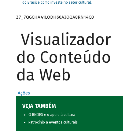
do Brasil e como investe no setor cultural.
Z7_7QGCHA41LODH60A3OQA8RN14Q3
Visualizador
do Conteúdo
da Web
Ações
VEJA TAMBÉM
O BNDES e o apoio à cultura
Patrocínio a eventos culturais