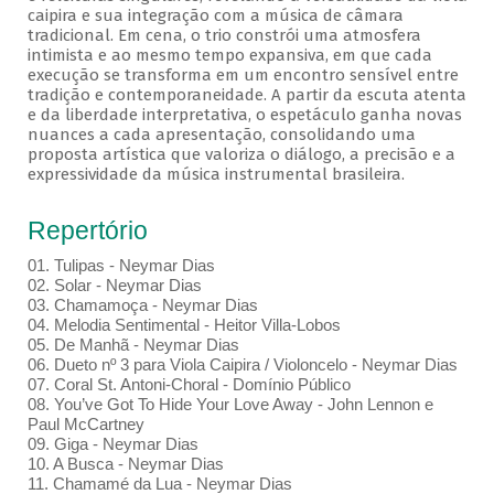
caipira e sua integração com a música de câmara
tradicional. Em cena, o trio constrói uma atmosfera
intimista e ao mesmo tempo expansiva, em que cada
execução se transforma em um encontro sensível entre
tradição e contemporaneidade. A partir da escuta atenta
e da liberdade interpretativa, o espetáculo ganha novas
nuances a cada apresentação, consolidando uma
proposta artística que valoriza o diálogo, a precisão e a
expressividade da música instrumental brasileira.
Repertório
01. Tulipas - Neymar Dias
02. Solar - Neymar Dias
03. Chamamoça - Neymar Dias
04. Melodia Sentimental - Heitor Villa-Lobos
05. De Manhã - Neymar Dias
06. Dueto nº 3 para Viola Caipira / Violoncelo - Neymar Dias
07. Coral St. Antoni-Choral - Domínio Público
08. You’ve Got To Hide Your Love Away - John Lennon e
Paul McCartney
09. Giga - Neymar Dias
10. A Busca - Neymar Dias
11. Chamamé da Lua - Neymar Dias