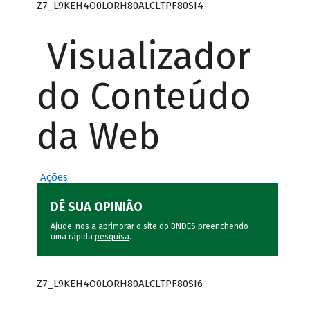
Z7_L9KEH4O0LORH80ALCLTPF80SI4
Visualizador
do Conteúdo
da Web
Ações
DÊ SUA OPINIÃO
Ajude-nos a aprimorar o site do BNDES preenchendo
uma rápida
pesquisa
.
Z7_L9KEH4O0LORH80ALCLTPF80SI6