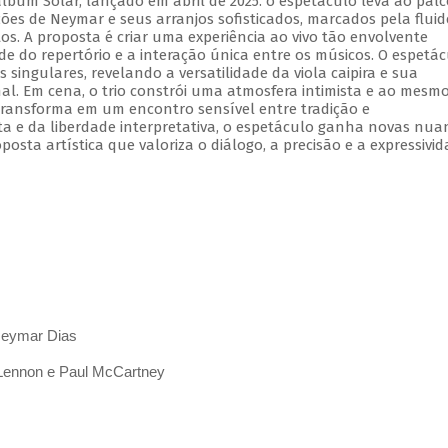
lbum Solar, lançado em abril de 2025. o espetáculo leva ao palc
ões de Neymar e seus arranjos sofisticados, marcados pela fluid
os. A proposta é criar uma experiência ao vivo tão envolvente
e do repertório e a interação única entre os músicos. O espetá
s singulares, revelando a versatilidade da viola caipira e sua
al. Em cena, o trio constrói uma atmosfera intimista e ao mesm
ransforma em um encontro sensível entre tradição e
ta e da liberdade interpretativa, o espetáculo ganha novas nua
ta artística que valoriza o diálogo, a precisão e a expressivi
 Neymar Dias
 Lennon e Paul McCartney