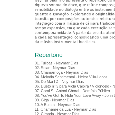
Neymar Dias Trio apresenta o repertório do á
riqueza sonora do disco, que reúne composiç
sensibilidade no diálogo entre os instrument
quanto a gravação, explorando a originalidad
transita por composições autorais e releitura
integração com a música de câmara tradicion
tempo expansiva, em que cada execução se t
contemporaneidade. A partir da escuta aten
a cada apresentação, consolidando uma propos
da música instrumental brasileira.
Repertório
01. Tulipas - Neymar Dias
02. Solar - Neymar Dias
03. Chamamoça - Neymar Dias
04. Melodia Sentimental - Heitor Villa-Lobos
05. De Manhã - Neymar Dias
06. Dueto nº 3 para Viola Caipira / Violoncelo -
07. Coral St. Antoni-Choral - Domínio Público
08. You’ve Got To Hide Your Love Away - John
09. Giga - Neymar Dias
10. A Busca - Neymar Dias
11. Chamamé da Lua - Neymar Dias
12. Ciranda - Neymar Dias