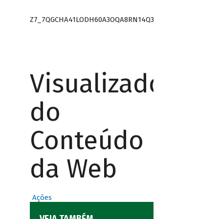
Z7_7QGCHA41LODH60A3OQA8RN14Q3
Visualizador
do
Conteúdo
da Web
Ações
VEJA TAMBÉM