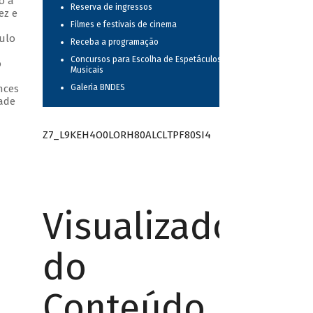
o a
Reserva de ingressos
ez e
Filmes e festivais de cinema
culo
Receba a programação
Concursos para Escolha de Espetáculos
o
Musicais
nces
Galeria BNDES
dade
Z7_L9KEH4O0LORH80ALCLTPF80SI4
Visualizador
do
Conteúdo