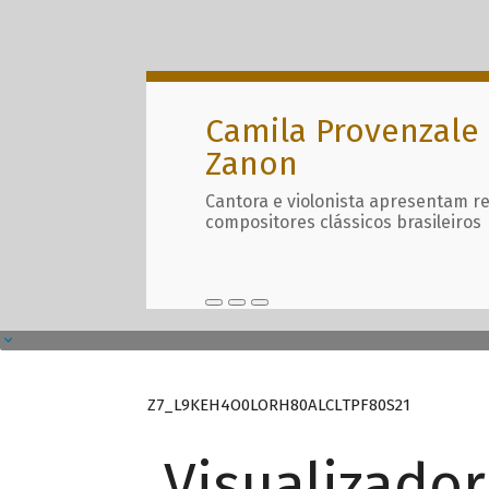
Camila Provenzale 
Zanon
Cantora e violonista apresentam r
compositores clássicos brasileiros
Z7_L9KEH4O0LORH80ALCLTPF80S21
Visualizado