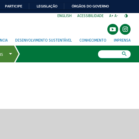
PARTICIPE
LEGISLAÇÃO
ÓRGÃOS DO GOVERNO
⁣
ENGLISH
ACESSIBILIDADE
A+
A-
NCIA
DESENVOLVIMENTO SUSTENTÁVEL
CONHECIMENTO
IMPRENSA
Busca
gem de tela