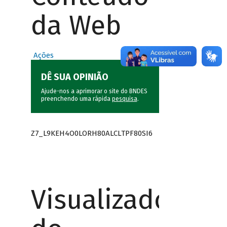
da Web
Ações
DÊ SUA OPINIÃO
Ajude-nos a aprimorar o site do BNDES
preenchendo uma rápida
pesquisa
.
Z7_L9KEH4O0LORH80ALCLTPF80SI6
Visualizador