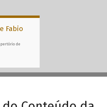
e Fabio
epertório de
r do Conteúdo da