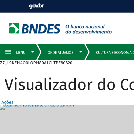
Z7_L9KEH4O0LORH80ALCLTPF80S20
Visualizador do 
Ações
Destaques Prin