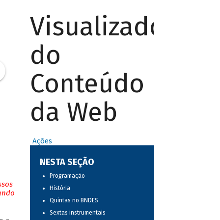
Visualizador
do
Conteúdo
da Web
Ações
NESTA SEÇÃO
Programação
ssos
História
tando
Quintas no BNDES
Sextas instrumentais