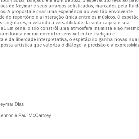
lbum Solar, lançado em abril de 2025. o espetáculo leva ao palc
ões de Neymar e seus arranjos sofisticados, marcados pela fluid
os. A proposta é criar uma experiência ao vivo tão envolvente
e do repertório e a interação única entre os músicos. O espetá
s singulares, revelando a versatilidade da viola caipira e sua
al. Em cena, o trio constrói uma atmosfera intimista e ao mesm
ransforma em um encontro sensível entre tradição e
ta e da liberdade interpretativa, o espetáculo ganha novas nua
ta artística que valoriza o diálogo, a precisão e a expressivi
 Neymar Dias
 Lennon e Paul McCartney