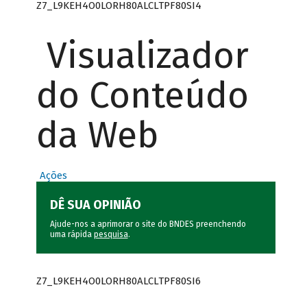
Z7_L9KEH4O0LORH80ALCLTPF80SI4
Visualizador
do Conteúdo
da Web
Ações
DÊ SUA OPINIÃO
Ajude-nos a aprimorar o site do BNDES preenchendo
uma rápida
pesquisa
.
Z7_L9KEH4O0LORH80ALCLTPF80SI6