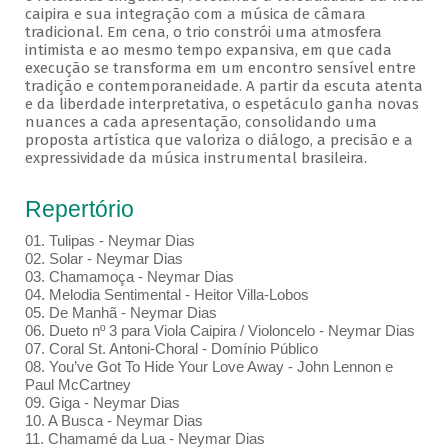
caipira e sua integração com a música de câmara
tradicional. Em cena, o trio constrói uma atmosfera
intimista e ao mesmo tempo expansiva, em que cada
execução se transforma em um encontro sensível entre
tradição e contemporaneidade. A partir da escuta atenta
e da liberdade interpretativa, o espetáculo ganha novas
nuances a cada apresentação, consolidando uma
proposta artística que valoriza o diálogo, a precisão e a
expressividade da música instrumental brasileira.
Repertório
01. Tulipas - Neymar Dias
02. Solar - Neymar Dias
03. Chamamoça - Neymar Dias
04. Melodia Sentimental - Heitor Villa-Lobos
05. De Manhã - Neymar Dias
06. Dueto nº 3 para Viola Caipira / Violoncelo - Neymar Dias
07. Coral St. Antoni-Choral - Domínio Público
08. You’ve Got To Hide Your Love Away - John Lennon e
Paul McCartney
09. Giga - Neymar Dias
10. A Busca - Neymar Dias
11. Chamamé da Lua - Neymar Dias