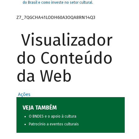
do Brasil e como investe no setor cultural.
Z7_7QGCHA41LODH60A3OQA8RN14Q3
Visualizador
do Conteúdo
da Web
Ações
VEJA TAMBÉM
O BNDES e o apoio à cultura
Patrocínio a eventos culturais