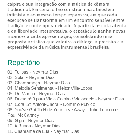
caipira e sua integração com a música de câmara
tradicional. Em cena, o trio constrói uma atmosfera
intimista e ao mesmo tempo expansiva, em que cada
execução se transforma em um encontro sensível entre
tradição e contemporaneidade. A partir da escuta atenta
e da liberdade interpretativa, o espetáculo ganha novas
nuances a cada apresentação, consolidando uma
proposta artística que valoriza o diálogo, a precisão e a
expressividade da música instrumental brasileira.
Repertório
01. Tulipas - Neymar Dias
02. Solar - Neymar Dias
03. Chamamoça - Neymar Dias
04. Melodia Sentimental - Heitor Villa-Lobos
05. De Manhã - Neymar Dias
06. Dueto nº 3 para Viola Caipira / Violoncelo - Neymar Dias
07. Coral St. Antoni-Choral - Domínio Público
08. You’ve Got To Hide Your Love Away - John Lennon e
Paul McCartney
09. Giga - Neymar Dias
10. A Busca - Neymar Dias
11. Chamamé da Lua - Neymar Dias