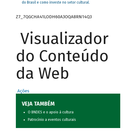
do Brasil e como investe no setor cultural.
Z7_7QGCHA41LODH60A3OQA8RN14Q3
Visualizador
do Conteúdo
da Web
Ações
VEJA TAMBÉM
O BNDES e o apoio à cultura
Patrocínio a eventos culturais