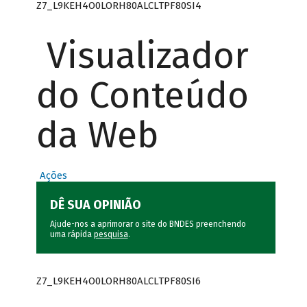
Z7_L9KEH4O0LORH80ALCLTPF80SI4
Visualizador
do Conteúdo
da Web
Ações
DÊ SUA OPINIÃO
Ajude-nos a aprimorar o site do BNDES preenchendo
uma rápida
pesquisa
.
Z7_L9KEH4O0LORH80ALCLTPF80SI6