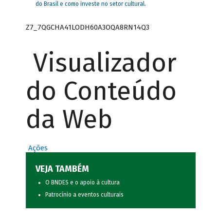
do Brasil e como investe no setor cultural.
Z7_7QGCHA41LODH60A3OQA8RN14Q3
Visualizador
do Conteúdo
da Web
Ações
VEJA TAMBÉM
O BNDES e o apoio à cultura
Patrocínio a eventos culturais