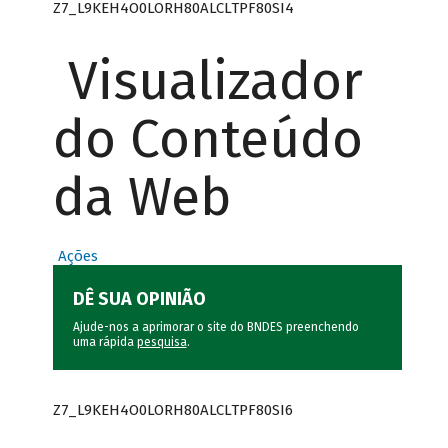
Z7_L9KEH4O0LORH80ALCLTPF80SI4
Visualizador
do Conteúdo
da Web
Ações
DÊ SUA OPINIÃO
Ajude-nos a aprimorar o site do BNDES preenchendo
uma rápida
pesquisa
.
Z7_L9KEH4O0LORH80ALCLTPF80SI6