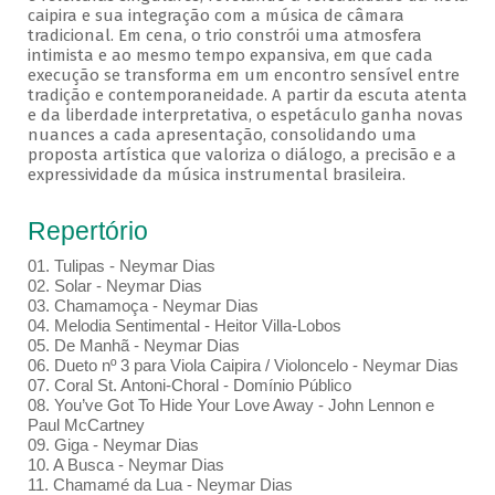
caipira e sua integração com a música de câmara
tradicional. Em cena, o trio constrói uma atmosfera
intimista e ao mesmo tempo expansiva, em que cada
execução se transforma em um encontro sensível entre
tradição e contemporaneidade. A partir da escuta atenta
e da liberdade interpretativa, o espetáculo ganha novas
nuances a cada apresentação, consolidando uma
proposta artística que valoriza o diálogo, a precisão e a
expressividade da música instrumental brasileira.
Repertório
01. Tulipas - Neymar Dias
02. Solar - Neymar Dias
03. Chamamoça - Neymar Dias
04. Melodia Sentimental - Heitor Villa-Lobos
05. De Manhã - Neymar Dias
06. Dueto nº 3 para Viola Caipira / Violoncelo - Neymar Dias
07. Coral St. Antoni-Choral - Domínio Público
08. You’ve Got To Hide Your Love Away - John Lennon e
Paul McCartney
09. Giga - Neymar Dias
10. A Busca - Neymar Dias
11. Chamamé da Lua - Neymar Dias