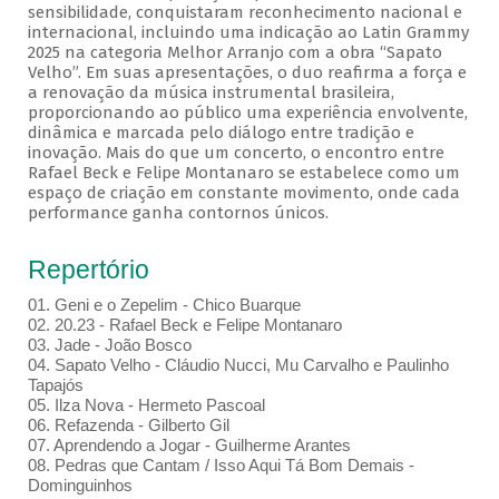
sensibilidade, conquistaram reconhecimento nacional e
internacional, incluindo uma indicação ao Latin Grammy
2025 na categoria Melhor Arranjo com a obra “Sapato
Velho”. Em suas apresentações, o duo reafirma a força e
a renovação da música instrumental brasileira,
proporcionando ao público uma experiência envolvente,
dinâmica e marcada pelo diálogo entre tradição e
inovação. Mais do que um concerto, o encontro entre
Rafael Beck e Felipe Montanaro se estabelece como um
espaço de criação em constante movimento, onde cada
performance ganha contornos únicos.
Repertório
01. Geni e o Zepelim - Chico Buarque
02. 20.23 - Rafael Beck e Felipe Montanaro
03. Jade - João Bosco
04. Sapato Velho - Cláudio Nucci, Mu Carvalho e Paulinho
Tapajós
05. Ilza Nova - Hermeto Pascoal
06. Refazenda - Gilberto Gil
07. Aprendendo a Jogar - Guilherme Arantes
08. Pedras que Cantam / Isso Aqui Tá Bom Demais -
Dominguinhos