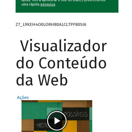
Ajude-nos a aprimorar o site do BNDES preenchendo
uma rápida
pesquisa
.
Z7_L9KEH4O0LORH80ALCLTPF80SI6
Visualizador
do Conteúdo
da Web
Ações