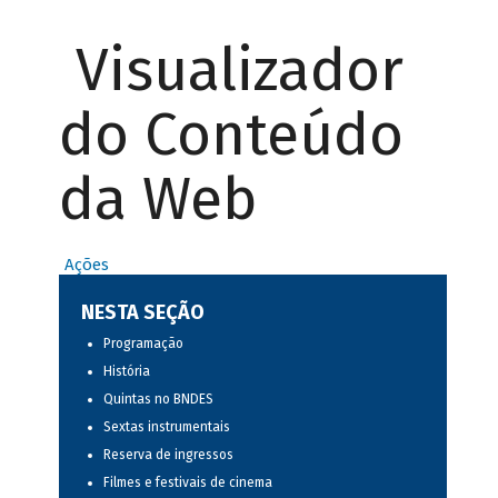
Visualizador
do Conteúdo
da Web
Ações
NESTA SEÇÃO
Programação
História
Quintas no BNDES
Sextas instrumentais
Reserva de ingressos
Filmes e festivais de cinema