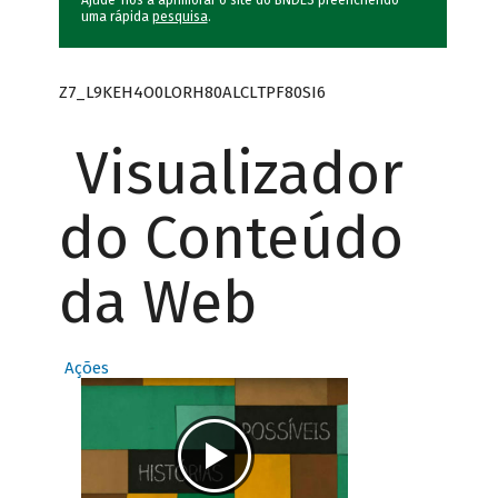
Ajude-nos a aprimorar o site do BNDES preenchendo
uma rápida
pesquisa
.
Z7_L9KEH4O0LORH80ALCLTPF80SI6
Visualizador
do Conteúdo
da Web
Ações