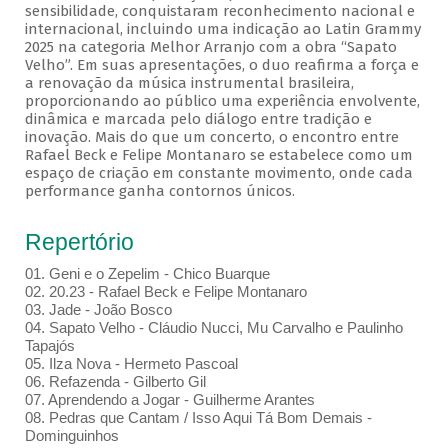
sensibilidade, conquistaram reconhecimento nacional e
internacional, incluindo uma indicação ao Latin Grammy
2025 na categoria Melhor Arranjo com a obra “Sapato
Velho”. Em suas apresentações, o duo reafirma a força e
a renovação da música instrumental brasileira,
proporcionando ao público uma experiência envolvente,
dinâmica e marcada pelo diálogo entre tradição e
inovação. Mais do que um concerto, o encontro entre
Rafael Beck e Felipe Montanaro se estabelece como um
espaço de criação em constante movimento, onde cada
performance ganha contornos únicos.
Repertório
01. Geni e o Zepelim - Chico Buarque
02. 20.23 - Rafael Beck e Felipe Montanaro
03. Jade - João Bosco
04. Sapato Velho - Cláudio Nucci, Mu Carvalho e Paulinho
Tapajós
05. Ilza Nova - Hermeto Pascoal
06. Refazenda - Gilberto Gil
07. Aprendendo a Jogar - Guilherme Arantes
08. Pedras que Cantam / Isso Aqui Tá Bom Demais -
Dominguinhos