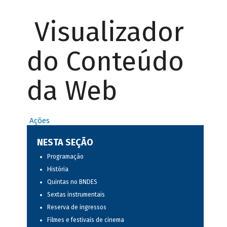
Visualizador
do Conteúdo
da Web
Ações
NESTA SEÇÃO
Programação
História
Quintas no BNDES
Sextas instrumentais
Reserva de ingressos
Filmes e festivais de cinema