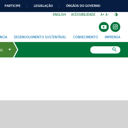
PARTICIPE
LEGISLAÇÃO
ÓRGÃOS DO GOVERNO
⁣
ENGLISH
ACESSIBILIDADE
A+
A-
NCIA
DESENVOLVIMENTO SUSTENTÁVEL
CONHECIMENTO
IMPRENSA
Busca
gem de tela