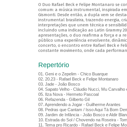
O Duo Rafael Beck e Felipe Montanaro se co
comum: a música instrumental, inspirada em
Gismonti. Desde então, a dupla vem se des
instrumental brasileira, trazendo energia, cr
interpretações que unem técnica e sensibili
incluindo uma indicação ao Latin Grammy 20
apresentações, o duo reafirma a força e a r
público uma experiência envolvente, dinâmic
concerto, o encontro entre Rafael Beck e F
constante movimento, onde cada performan
Repertório
01. Geni e o Zepelim - Chico Buarque
02. 20.23 - Rafael Beck e Felipe Montanaro
03. Jade - João Bosco
04. Sapato Velho - Cláudio Nucci, Mu Carvalho 
05. Ilza Nova - Hermeto Pascoal
06. Refazenda - Gilberto Gil
07. Aprendendo a Jogar - Guilherme Arantes
08. Pedras que Cantam / Isso Aqui Tá Bom De
09. Jardim de Infância - João Bosco e Aldir Blan
10. Estrada do Sol / Chovendo na Roseira - To
11. Tema pro Ricardo - Rafael Beck e Felipe Mo