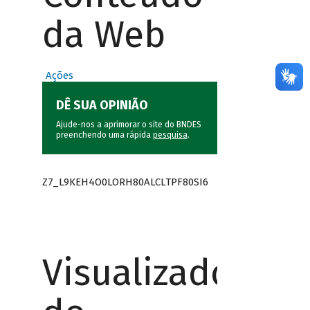
da Web
Ações
DÊ SUA OPINIÃO
Ajude-nos a aprimorar o site do BNDES
preenchendo uma rápida
pesquisa
.
Z7_L9KEH4O0LORH80ALCLTPF80SI6
Visualizador