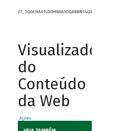
Z7_7QGCHA41LODH60A3OQA8RN14Q3
Visualizador
do
Conteúdo
da Web
Ações
VEJA TAMBÉM