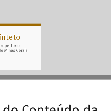
inteto
 repertório
de Minas Gerais
r do Conteúdo da