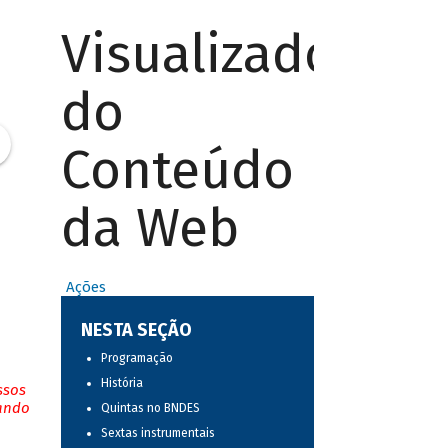
Visualizador
do
Conteúdo
da Web
Ações
NESTA SEÇÃO
Programação
História
ssos
tando
Quintas no BNDES
Sextas instrumentais