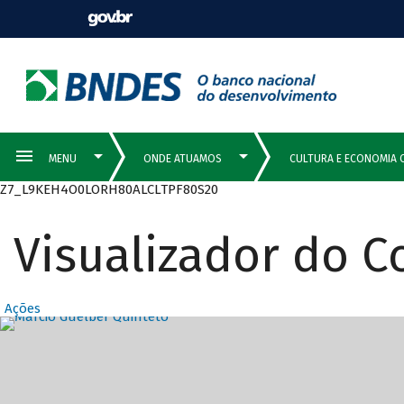
Z7_L9KEH4O0LORH80ALCLTPF80S20
Visualizador do 
Ações
Destaques Prin