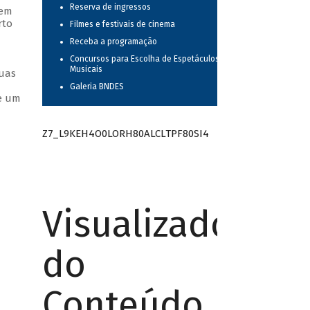
Reserva de ingressos
 em
rto
Filmes e festivais de cinema
Receba a programação
Concursos para Escolha de Espetáculos
Musicais
suas
Galeria BNDES
ue um
Z7_L9KEH4O0LORH80ALCLTPF80SI4
Visualizador
do
Conteúdo