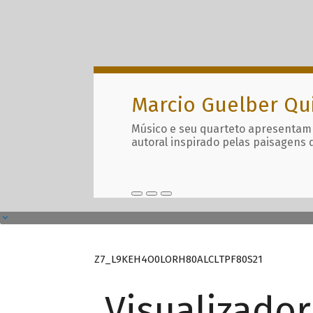
Marcio Guelber Qu
Músico e seu quarteto apresentam
autoral inspirado pelas paisagens 
Z7_L9KEH4O0LORH80ALCLTPF80S21
Visualizado