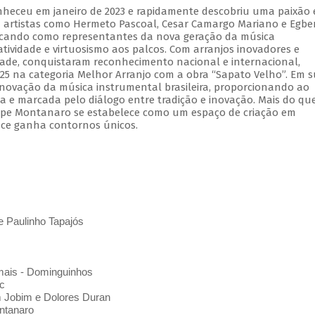
nheceu em janeiro de 2023 e rapidamente descobriu uma paixão
 artistas como Hermeto Pascoal, Cesar Camargo Mariano e Egbe
tacando como representantes da nova geração da música
iatividade e virtuosismo aos palcos. Com arranjos inovadores e
dade, conquistaram reconhecimento nacional e internacional,
25 na categoria Melhor Arranjo com a obra “Sapato Velho”. Em 
enovação da música instrumental brasileira, proporcionando ao
a e marcada pelo diálogo entre tradição e inovação. Mais do q
elipe Montanaro se estabelece como um espaço de criação em
ce ganha contornos únicos.
e Paulinho Tapajós
mais - Dominguinhos
c
m Jobim e Dolores Duran
ntanaro