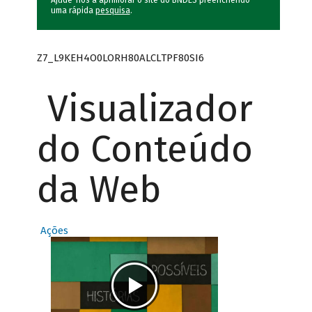
Ajude-nos a aprimorar o site do BNDES preenchendo
uma rápida
pesquisa
.
Z7_L9KEH4O0LORH80ALCLTPF80SI6
Visualizador
do Conteúdo
da Web
Ações