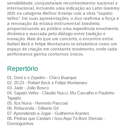
sensibilidade, conquistaram reconhecimento nacional e
internacional, incluindo uma indicação ao Latin Grammy
2025 na categoria Melhor Arranjo com a obra “Sapato
Velho”. Em suas apresentações, o duo reafirma a força e
a renovação da música instrumental brasileira,
proporcionando ao público uma experiência envolvente,
dinâmica e marcada pelo diálogo entre tradição e
inovação. Mais do que um concerto, o encontro entre
Rafael Beck e Felipe Montanaro se estabelece como um
espaço de criação em constante movimento, onde cada
performance ganha contornos únicos.
Repertório
01. Geni e o Zepelim - Chico Buarque
02. 20.23 - Rafael Beck e Felipe Montanaro
03. Jade - João Bosco
04. Sapato Velho - Cláudio Nucci, Mu Carvalho e Paulinho
Tapajós
05. Ilza Nova - Hermeto Pascoal
06. Refazenda - Gilberto Gil
07. Aprendendo a Jogar - Guilherme Arantes
08. Pedras que Cantam / Isso Aqui Tá Bom Demais -
Dominguinhos