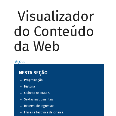
Visualizador
do Conteúdo
da Web
Ações
NESTA SEÇÃO
Programação
História
Quintas no BNDES
Sextas instrumentais
Reserva de ingressos
Filmes e festivais de cinema