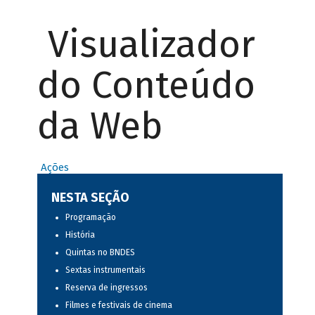
Visualizador
do Conteúdo
da Web
Ações
NESTA SEÇÃO
Programação
História
Quintas no BNDES
Sextas instrumentais
Reserva de ingressos
Filmes e festivais de cinema