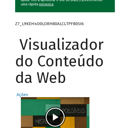
Ajude-nos a aprimorar o site do BNDES preenchendo
uma rápida
pesquisa
.
Z7_L9KEH4O0LORH80ALCLTPF80SI6
Visualizador
do Conteúdo
da Web
Ações