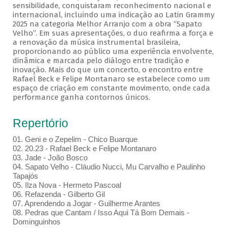
sensibilidade, conquistaram reconhecimento nacional e
internacional, incluindo uma indicação ao Latin Grammy
2025 na categoria Melhor Arranjo com a obra “Sapato
Velho”. Em suas apresentações, o duo reafirma a força e
a renovação da música instrumental brasileira,
proporcionando ao público uma experiência envolvente,
dinâmica e marcada pelo diálogo entre tradição e
inovação. Mais do que um concerto, o encontro entre
Rafael Beck e Felipe Montanaro se estabelece como um
espaço de criação em constante movimento, onde cada
performance ganha contornos únicos.
Repertório
01. Geni e o Zepelim - Chico Buarque
02. 20.23 - Rafael Beck e Felipe Montanaro
03. Jade - João Bosco
04. Sapato Velho - Cláudio Nucci, Mu Carvalho e Paulinho
Tapajós
05. Ilza Nova - Hermeto Pascoal
06. Refazenda - Gilberto Gil
07. Aprendendo a Jogar - Guilherme Arantes
08. Pedras que Cantam / Isso Aqui Tá Bom Demais -
Dominguinhos