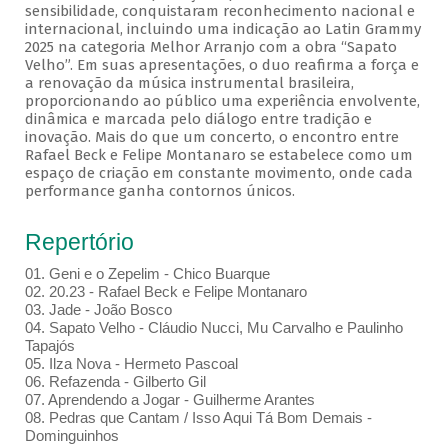
sensibilidade, conquistaram reconhecimento nacional e
internacional, incluindo uma indicação ao Latin Grammy
2025 na categoria Melhor Arranjo com a obra “Sapato
Velho”. Em suas apresentações, o duo reafirma a força e
a renovação da música instrumental brasileira,
proporcionando ao público uma experiência envolvente,
dinâmica e marcada pelo diálogo entre tradição e
inovação. Mais do que um concerto, o encontro entre
Rafael Beck e Felipe Montanaro se estabelece como um
espaço de criação em constante movimento, onde cada
performance ganha contornos únicos.
Repertório
01. Geni e o Zepelim - Chico Buarque
02. 20.23 - Rafael Beck e Felipe Montanaro
03. Jade - João Bosco
04. Sapato Velho - Cláudio Nucci, Mu Carvalho e Paulinho
Tapajós
05. Ilza Nova - Hermeto Pascoal
06. Refazenda - Gilberto Gil
07. Aprendendo a Jogar - Guilherme Arantes
08. Pedras que Cantam / Isso Aqui Tá Bom Demais -
Dominguinhos