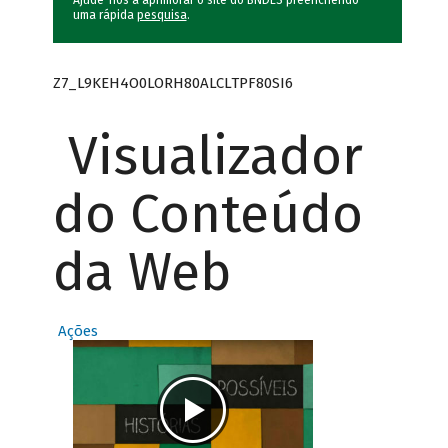
Ajude-nos a aprimorar o site do BNDES preenchendo
uma rápida
pesquisa
.
Z7_L9KEH4O0LORH80ALCLTPF80SI6
Visualizador
do Conteúdo
da Web
Ações