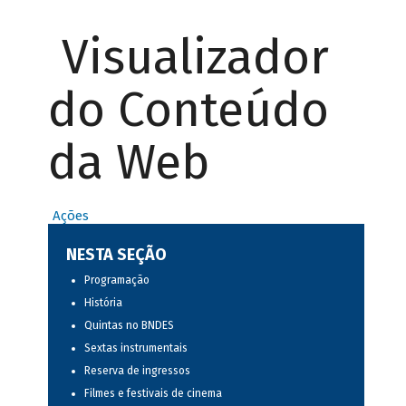
Visualizador
do Conteúdo
da Web
Ações
NESTA SEÇÃO
Programação
História
Quintas no BNDES
Sextas instrumentais
Reserva de ingressos
Filmes e festivais de cinema