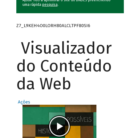
Ajude-nos a aprimorar o site do BNDES preenchendo
uma rápida
pesquisa
.
Z7_L9KEH4O0LORH80ALCLTPF80SI6
Visualizador
do Conteúdo
da Web
Ações