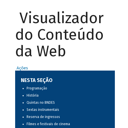
Visualizador
do Conteúdo
da Web
Ações
NESTA SEÇÃO
Programação
História
Quintas no BNDES
Sextas instrumentais
Reserva de ingressos
Filmes e festivais de cinema