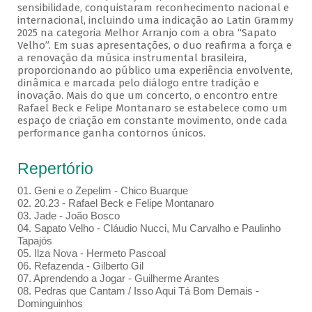
sensibilidade, conquistaram reconhecimento nacional e
internacional, incluindo uma indicação ao Latin Grammy
2025 na categoria Melhor Arranjo com a obra “Sapato
Velho”. Em suas apresentações, o duo reafirma a força e
a renovação da música instrumental brasileira,
proporcionando ao público uma experiência envolvente,
dinâmica e marcada pelo diálogo entre tradição e
inovação. Mais do que um concerto, o encontro entre
Rafael Beck e Felipe Montanaro se estabelece como um
espaço de criação em constante movimento, onde cada
performance ganha contornos únicos.
Repertório
01. Geni e o Zepelim - Chico Buarque
02. 20.23 - Rafael Beck e Felipe Montanaro
03. Jade - João Bosco
04. Sapato Velho - Cláudio Nucci, Mu Carvalho e Paulinho
Tapajós
05. Ilza Nova - Hermeto Pascoal
06. Refazenda - Gilberto Gil
07. Aprendendo a Jogar - Guilherme Arantes
08. Pedras que Cantam / Isso Aqui Tá Bom Demais -
Dominguinhos