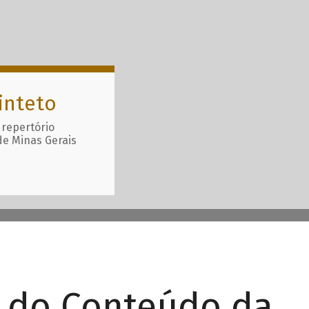
inteto
 repertório
de Minas Gerais
r do Conteúdo da