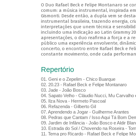
O Duo Rafael Beck e Felipe Montanaro se co
comum: a música instrumental, inspirada em
Gismonti. Desde então, a dupla vem se des
instrumental brasileira, trazendo energia, cr
interpretações que unem técnica e sensibili
incluindo uma indicação ao Latin Grammy 20
apresentações, o duo reafirma a força e a r
público uma experiência envolvente, dinâmic
concerto, o encontro entre Rafael Beck e F
constante movimento, onde cada performan
Repertório
01. Geni e o Zepelim - Chico Buarque
02. 20.23 - Rafael Beck e Felipe Montanaro
03. Jade - João Bosco
04. Sapato Velho - Cláudio Nucci, Mu Carvalho 
05. Ilza Nova - Hermeto Pascoal
06. Refazenda - Gilberto Gil
07. Aprendendo a Jogar - Guilherme Arantes
08. Pedras que Cantam / Isso Aqui Tá Bom De
09. Jardim de Infância - João Bosco e Aldir Blan
10. Estrada do Sol / Chovendo na Roseira - To
11. Tema pro Ricardo - Rafael Beck e Felipe Mo