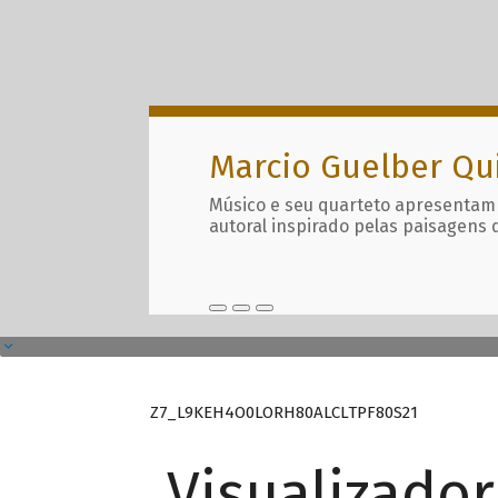
Marcio Guelber Qu
Músico e seu quarteto apresentam
autoral inspirado pelas paisagens 
Z7_L9KEH4O0LORH80ALCLTPF80S21
Visualizado