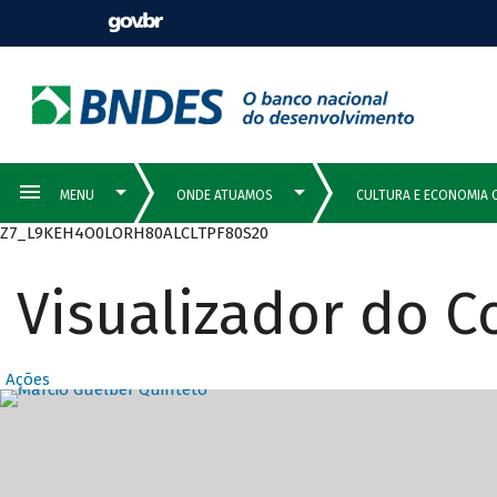
Z7_L9KEH4O0LORH80ALCLTPF80S20
Visualizador do 
Ações
Destaques Prin