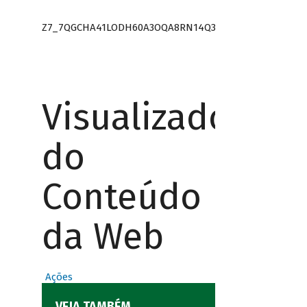
Z7_7QGCHA41LODH60A3OQA8RN14Q3
Visualizador
do
Conteúdo
da Web
Ações
VEJA TAMBÉM