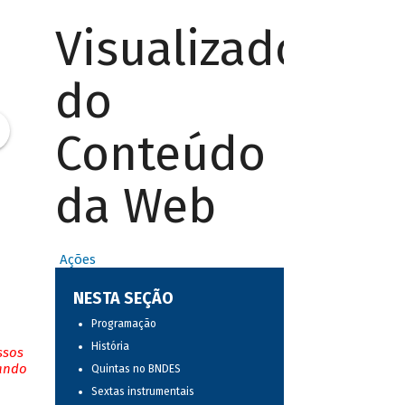
Visualizador
do
Conteúdo
da Web
Ações
NESTA SEÇÃO
Programação
História
ssos
tando
Quintas no BNDES
Sextas instrumentais