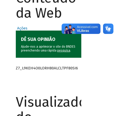
da Web
Ações
DÊ SUA OPINIÃO
Ajude-nos a aprimorar o site do BNDES
preenchendo uma rápida
pesquisa
.
Z7_L9KEH4O0LORH80ALCLTPF80SI6
Visualizador