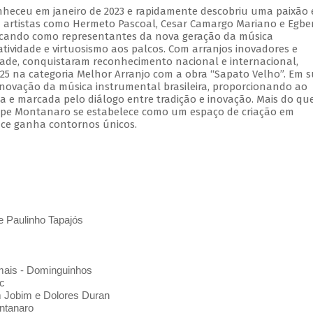
nheceu em janeiro de 2023 e rapidamente descobriu uma paixão
 artistas como Hermeto Pascoal, Cesar Camargo Mariano e Egbe
tacando como representantes da nova geração da música
iatividade e virtuosismo aos palcos. Com arranjos inovadores e
dade, conquistaram reconhecimento nacional e internacional,
25 na categoria Melhor Arranjo com a obra “Sapato Velho”. Em 
enovação da música instrumental brasileira, proporcionando ao
a e marcada pelo diálogo entre tradição e inovação. Mais do q
elipe Montanaro se estabelece como um espaço de criação em
ce ganha contornos únicos.
e Paulinho Tapajós
mais - Dominguinhos
c
m Jobim e Dolores Duran
ntanaro