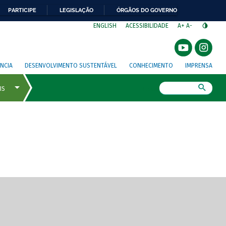
PARTICIPE
LEGISLAÇÃO
ÓRGÃOS DO GOVERNO
⁣
ENGLISH
ACESSIBILIDADE
A+
A-
NCIA
DESENVOLVIMENTO SUSTENTÁVEL
CONHECIMENTO
IMPRENSA
Busca
gem de tela