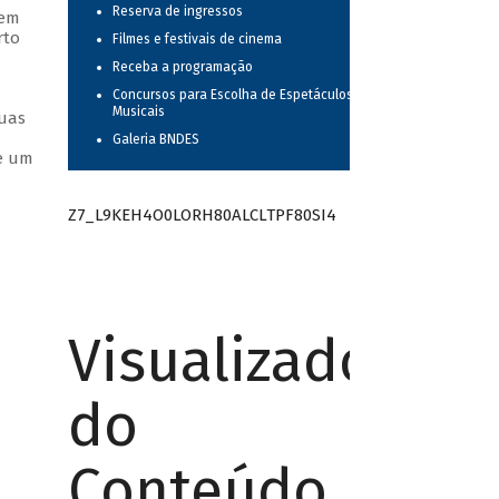
Reserva de ingressos
 em
rto
Filmes e festivais de cinema
Receba a programação
Concursos para Escolha de Espetáculos
Musicais
suas
Galeria BNDES
ue um
Z7_L9KEH4O0LORH80ALCLTPF80SI4
Visualizador
do
Conteúdo