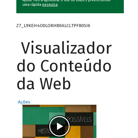
Ajude-nos a aprimorar o site do BNDES preenchendo
uma rápida
pesquisa
.
Z7_L9KEH4O0LORH80ALCLTPF80SI6
Visualizador
do Conteúdo
da Web
Ações