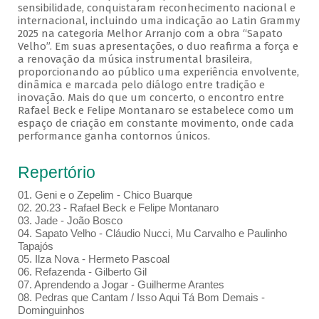
sensibilidade, conquistaram reconhecimento nacional e
internacional, incluindo uma indicação ao Latin Grammy
2025 na categoria Melhor Arranjo com a obra “Sapato
Velho”. Em suas apresentações, o duo reafirma a força e
a renovação da música instrumental brasileira,
proporcionando ao público uma experiência envolvente,
dinâmica e marcada pelo diálogo entre tradição e
inovação. Mais do que um concerto, o encontro entre
Rafael Beck e Felipe Montanaro se estabelece como um
espaço de criação em constante movimento, onde cada
performance ganha contornos únicos.
Repertório
01. Geni e o Zepelim - Chico Buarque
02. 20.23 - Rafael Beck e Felipe Montanaro
03. Jade - João Bosco
04. Sapato Velho - Cláudio Nucci, Mu Carvalho e Paulinho
Tapajós
05. Ilza Nova - Hermeto Pascoal
06. Refazenda - Gilberto Gil
07. Aprendendo a Jogar - Guilherme Arantes
08. Pedras que Cantam / Isso Aqui Tá Bom Demais -
Dominguinhos