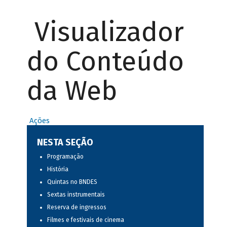
Visualizador
do Conteúdo
da Web
Ações
NESTA SEÇÃO
Programação
História
Quintas no BNDES
Sextas instrumentais
Reserva de ingressos
Filmes e festivais de cinema