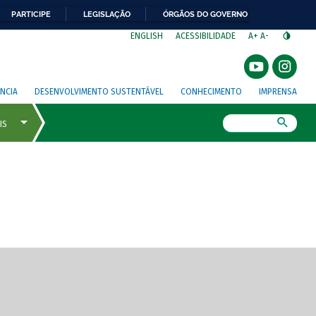
PARTICIPE
LEGISLAÇÃO
ÓRGÃOS DO GOVERNO
⁣
ENGLISH
ACESSIBILIDADE
A+
A-
NCIA
DESENVOLVIMENTO SUSTENTÁVEL
CONHECIMENTO
IMPRENSA
Busca
gem de tela