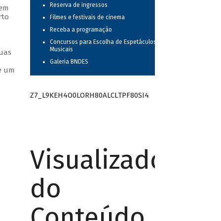
Reserva de ingressos
 em
rto
Filmes e festivais de cinema
Receba a programação
Concursos para Escolha de Espetáculos
Musicais
suas
Galeria BNDES
ue um
Z7_L9KEH4O0LORH80ALCLTPF80SI4
Visualizador
do
Conteúdo