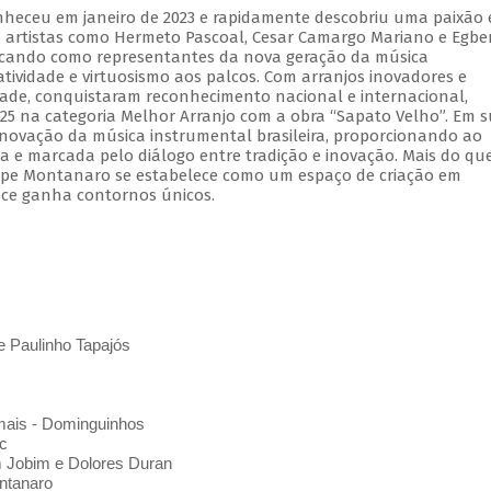
nheceu em janeiro de 2023 e rapidamente descobriu uma paixão
 artistas como Hermeto Pascoal, Cesar Camargo Mariano e Egbe
tacando como representantes da nova geração da música
iatividade e virtuosismo aos palcos. Com arranjos inovadores e
dade, conquistaram reconhecimento nacional e internacional,
25 na categoria Melhor Arranjo com a obra “Sapato Velho”. Em 
enovação da música instrumental brasileira, proporcionando ao
a e marcada pelo diálogo entre tradição e inovação. Mais do q
elipe Montanaro se estabelece como um espaço de criação em
ce ganha contornos únicos.
e Paulinho Tapajós
mais - Dominguinhos
c
m Jobim e Dolores Duran
ntanaro