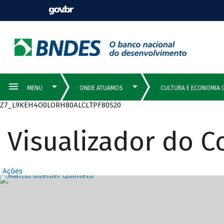
Z7_L9KEH4O0LORH80ALCLTPF80S20
Visualizador do 
Ações
Destaques Prin