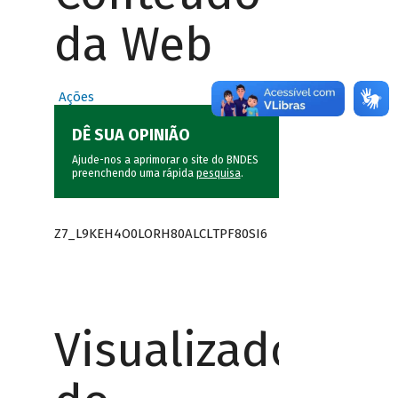
da Web
Ações
DÊ SUA OPINIÃO
Ajude-nos a aprimorar o site do BNDES
preenchendo uma rápida
pesquisa
.
Z7_L9KEH4O0LORH80ALCLTPF80SI6
Visualizador