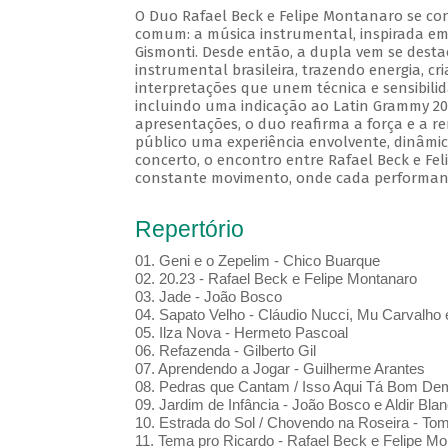
O Duo Rafael Beck e Felipe Montanaro se co
comum: a música instrumental, inspirada em
Gismonti. Desde então, a dupla vem se des
instrumental brasileira, trazendo energia, cr
interpretações que unem técnica e sensibili
incluindo uma indicação ao Latin Grammy 20
apresentações, o duo reafirma a força e a r
público uma experiência envolvente, dinâmic
concerto, o encontro entre Rafael Beck e F
constante movimento, onde cada performan
Repertório
01. Geni e o Zepelim - Chico Buarque
02. 20.23 - Rafael Beck e Felipe Montanaro
03. Jade - João Bosco
04. Sapato Velho - Cláudio Nucci, Mu Carvalho 
05. Ilza Nova - Hermeto Pascoal
06. Refazenda - Gilberto Gil
07. Aprendendo a Jogar - Guilherme Arantes
08. Pedras que Cantam / Isso Aqui Tá Bom De
09. Jardim de Infância - João Bosco e Aldir Blan
10. Estrada do Sol / Chovendo na Roseira - To
11. Tema pro Ricardo - Rafael Beck e Felipe Mo