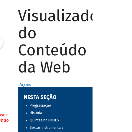
Visualizador
do
Conteúdo
da Web
Ações
NESTA SEÇÃO
Programação
História
ssos
tando
Quintas no BNDES
Sextas instrumentais