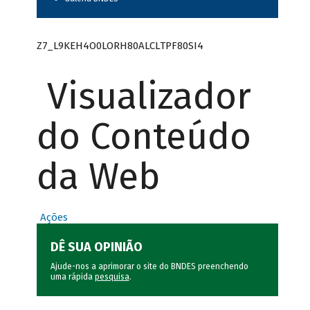
Z7_L9KEH4O0LORH80ALCLTPF80SI4
Visualizador
do Conteúdo
da Web
Ações
DÊ SUA OPINIÃO
Ajude-nos a aprimorar o site do BNDES preenchendo
uma rápida
pesquisa
.