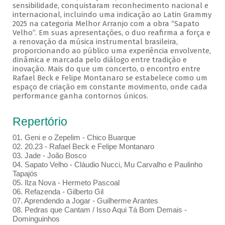
sensibilidade, conquistaram reconhecimento nacional e
internacional, incluindo uma indicação ao Latin Grammy
2025 na categoria Melhor Arranjo com a obra “Sapato
Velho”. Em suas apresentações, o duo reafirma a força e
a renovação da música instrumental brasileira,
proporcionando ao público uma experiência envolvente,
dinâmica e marcada pelo diálogo entre tradição e
inovação. Mais do que um concerto, o encontro entre
Rafael Beck e Felipe Montanaro se estabelece como um
espaço de criação em constante movimento, onde cada
performance ganha contornos únicos.
Repertório
01. Geni e o Zepelim - Chico Buarque
02. 20.23 - Rafael Beck e Felipe Montanaro
03. Jade - João Bosco
04. Sapato Velho - Cláudio Nucci, Mu Carvalho e Paulinho
Tapajós
05. Ilza Nova - Hermeto Pascoal
06. Refazenda - Gilberto Gil
07. Aprendendo a Jogar - Guilherme Arantes
08. Pedras que Cantam / Isso Aqui Tá Bom Demais -
Dominguinhos