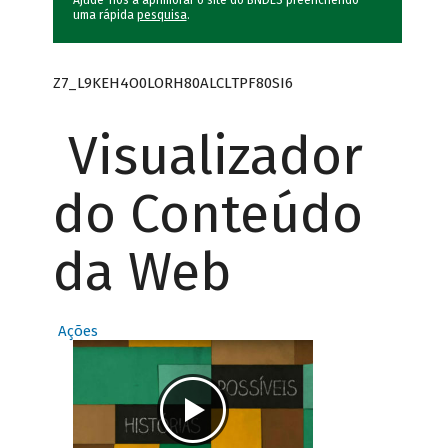
Ajude-nos a aprimorar o site do BNDES preenchendo
uma rápida
pesquisa
.
Z7_L9KEH4O0LORH80ALCLTPF80SI6
Visualizador
do Conteúdo
da Web
Ações