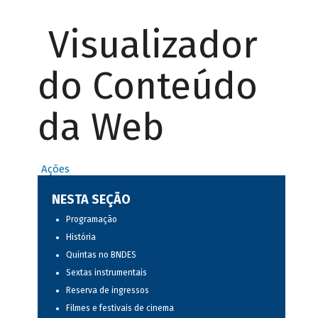
Visualizador
do Conteúdo
da Web
Ações
NESTA SEÇÃO
Programação
História
Quintas no BNDES
Sextas instrumentais
Reserva de ingressos
Filmes e festivais de cinema