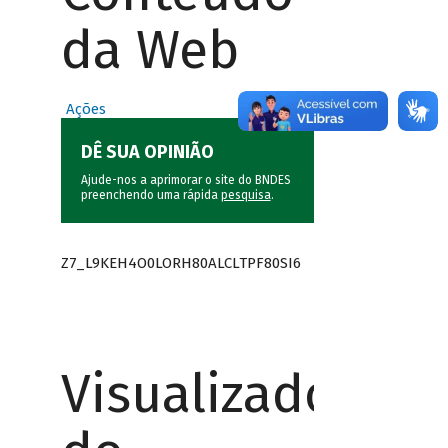
da Web
Ações
DÊ SUA OPINIÃO
Ajude-nos a aprimorar o site do BNDES
preenchendo uma rápida
pesquisa
.
Z7_L9KEH4O0LORH80ALCLTPF80SI6
Visualizador