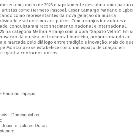
nheceu em janeiro de 2023 e rapidamente descobriu uma paixão
 artistas como Hermeto Pascoal, Cesar Camargo Mariano e Egbe
tacando como representantes da nova geração da música
iatividade e virtuosismo aos palcos. Com arranjos inovadores e
dade, conquistaram reconhecimento nacional e internacional,
25 na categoria Melhor Arranjo com a obra “Sapato Velho”. Em 
enovação da música instrumental brasileira, proporcionando ao
a e marcada pelo diálogo entre tradição e inovação. Mais do q
elipe Montanaro se estabelece como um espaço de criação em
ce ganha contornos únicos.
e Paulinho Tapajós
mais - Dominguinhos
c
m Jobim e Dolores Duran
ntanaro