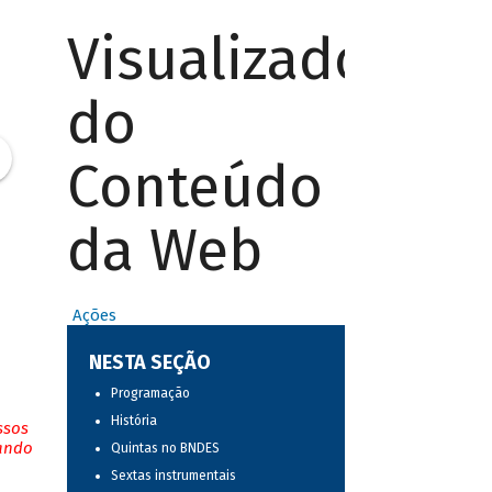
Visualizador
do
Conteúdo
da Web
Ações
NESTA SEÇÃO
Programação
História
ssos
tando
Quintas no BNDES
Sextas instrumentais