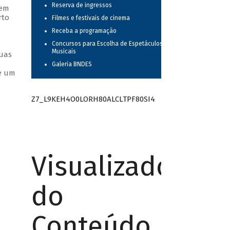
Reserva de ingressos
 em
rto
Filmes e festivais de cinema
Receba a programação
Concursos para Escolha de Espetáculos
Musicais
suas
Galeria BNDES
ue um
Z7_L9KEH4O0LORH80ALCLTPF80SI4
Visualizador
do
Conteúdo