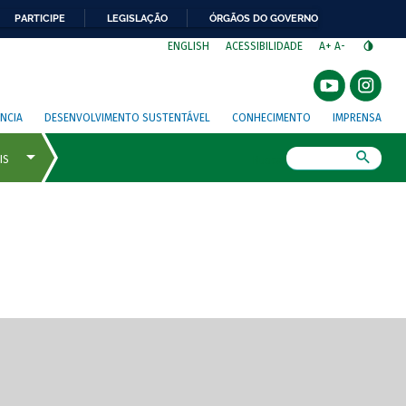
PARTICIPE
LEGISLAÇÃO
ÓRGÃOS DO GOVERNO
⁣
ENGLISH
ACESSIBILIDADE
A+
A-
NCIA
DESENVOLVIMENTO SUSTENTÁVEL
CONHECIMENTO
IMPRENSA
Busca
gem de tela