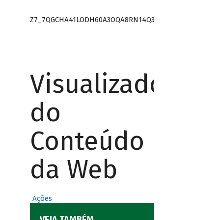
Z7_7QGCHA41LODH60A3OQA8RN14Q3
Visualizador
do
Conteúdo
da Web
Ações
VEJA TAMBÉM