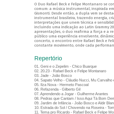
O Duo Rafael Beck e Felipe Montanaro se co
comum: a música instrumental, inspirada em
Gismonti. Desde então, a dupla vem se des
instrumental brasileira, trazendo energia, cr
interpretações que unem técnica e sensibili
incluindo uma indicação ao Latin Grammy 20
apresentações, o duo reafirma a força e a r
público uma experiência envolvente, dinâmic
concerto, o encontro entre Rafael Beck e F
constante movimento, onde cada performan
Repertório
01. Geni e o Zepelim - Chico Buarque
02. 20.23 - Rafael Beck e Felipe Montanaro
03. Jade - João Bosco
04. Sapato Velho - Cláudio Nucci, Mu Carvalho 
05. Ilza Nova - Hermeto Pascoal
06. Refazenda - Gilberto Gil
07. Aprendendo a Jogar - Guilherme Arantes
08. Pedras que Cantam / Isso Aqui Tá Bom De
09. Jardim de Infância - João Bosco e Aldir Blan
10. Estrada do Sol / Chovendo na Roseira - To
11. Tema pro Ricardo - Rafael Beck e Felipe Mo