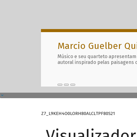
Marcio Guelber Qu
Músico e seu quarteto apresentam
autoral inspirado pelas paisagens 
Z7_L9KEH4O0LORH80ALCLTPF80S21
Visualizado