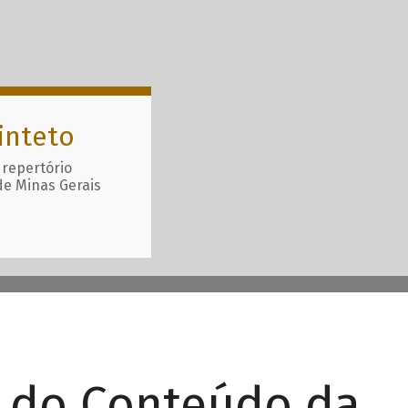
inteto
 repertório
de Minas Gerais
r do Conteúdo da