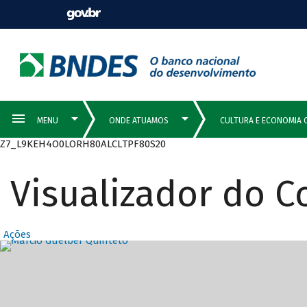
Z7_L9KEH4O0LORH80ALCLTPF80S20
Visualizador do 
Ações
Destaques Prin