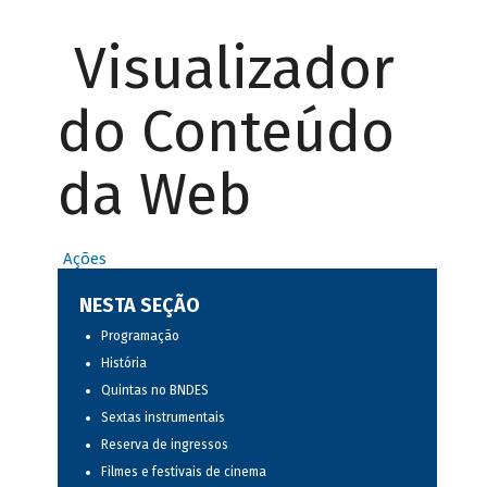
Visualizador
do Conteúdo
da Web
Ações
NESTA SEÇÃO
Programação
História
Quintas no BNDES
Sextas instrumentais
Reserva de ingressos
Filmes e festivais de cinema