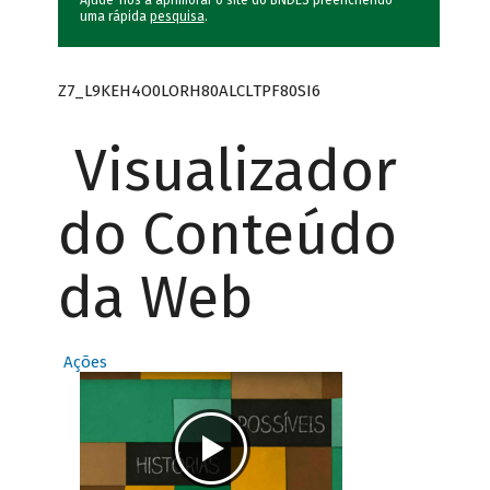
Ajude-nos a aprimorar o site do BNDES preenchendo
uma rápida
pesquisa
.
Z7_L9KEH4O0LORH80ALCLTPF80SI6
Visualizador
do Conteúdo
da Web
Ações