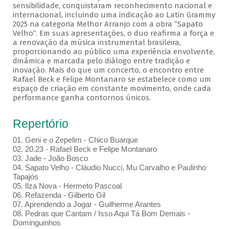
sensibilidade, conquistaram reconhecimento nacional e
internacional, incluindo uma indicação ao Latin Grammy
2025 na categoria Melhor Arranjo com a obra “Sapato
Velho”. Em suas apresentações, o duo reafirma a força e
a renovação da música instrumental brasileira,
proporcionando ao público uma experiência envolvente,
dinâmica e marcada pelo diálogo entre tradição e
inovação. Mais do que um concerto, o encontro entre
Rafael Beck e Felipe Montanaro se estabelece como um
espaço de criação em constante movimento, onde cada
performance ganha contornos únicos.
Repertório
01. Geni e o Zepelim - Chico Buarque
02. 20.23 - Rafael Beck e Felipe Montanaro
03. Jade - João Bosco
04. Sapato Velho - Cláudio Nucci, Mu Carvalho e Paulinho
Tapajós
05. Ilza Nova - Hermeto Pascoal
06. Refazenda - Gilberto Gil
07. Aprendendo a Jogar - Guilherme Arantes
08. Pedras que Cantam / Isso Aqui Tá Bom Demais -
Dominguinhos