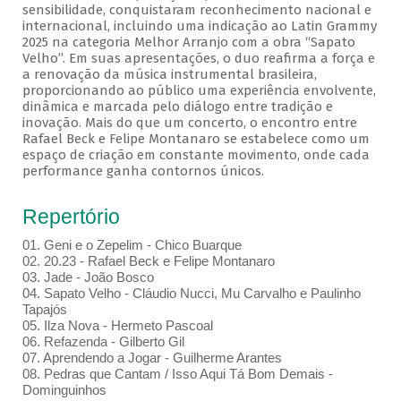
sensibilidade, conquistaram reconhecimento nacional e
internacional, incluindo uma indicação ao Latin Grammy
2025 na categoria Melhor Arranjo com a obra “Sapato
Velho”. Em suas apresentações, o duo reafirma a força e
a renovação da música instrumental brasileira,
proporcionando ao público uma experiência envolvente,
dinâmica e marcada pelo diálogo entre tradição e
inovação. Mais do que um concerto, o encontro entre
Rafael Beck e Felipe Montanaro se estabelece como um
espaço de criação em constante movimento, onde cada
performance ganha contornos únicos.
Repertório
01. Geni e o Zepelim - Chico Buarque
02. 20.23 - Rafael Beck e Felipe Montanaro
03. Jade - João Bosco
04. Sapato Velho - Cláudio Nucci, Mu Carvalho e Paulinho
Tapajós
05. Ilza Nova - Hermeto Pascoal
06. Refazenda - Gilberto Gil
07. Aprendendo a Jogar - Guilherme Arantes
08. Pedras que Cantam / Isso Aqui Tá Bom Demais -
Dominguinhos