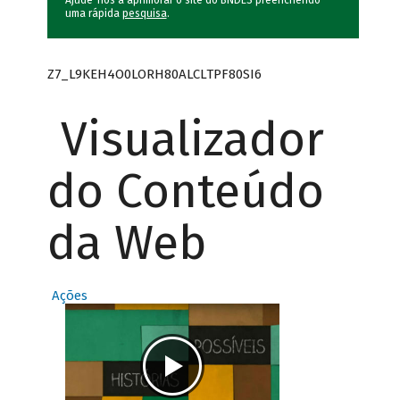
Ajude-nos a aprimorar o site do BNDES preenchendo
uma rápida
pesquisa
.
Z7_L9KEH4O0LORH80ALCLTPF80SI6
Visualizador
do Conteúdo
da Web
Ações