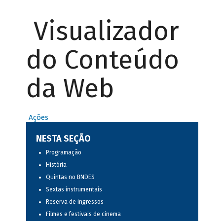
Visualizador
do Conteúdo
da Web
Ações
NESTA SEÇÃO
Programação
História
Quintas no BNDES
Sextas instrumentais
Reserva de ingressos
Filmes e festivais de cinema