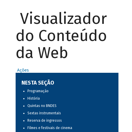
Visualizador
do Conteúdo
da Web
Ações
NESTA SEÇÃO
Programação
História
Quintas no BNDES
Sextas instrumentais
Reserva de ingressos
Filmes e festivais de cinema