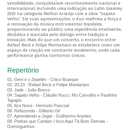
sensibilidade, conquistaram reconhecimento nacional e
internacional, incluindo uma indicação ao Latin Grammy
2025 na categoria Melhor Arranjo com a obra “Sapato
Velho”. Em suas apresentações, o duo reafirma a força e
a renovação da música instrumental brasileira,
proporcionando ao público uma experiência envolvente,
dinâmica e marcada pelo diálogo entre tradição e
inovação. Mais do que um concerto, o encontro entre
Rafael Beck e Felipe Montanaro se estabelece como um
espaço de criação em constante movimento, onde cada
performance ganha contornos únicos.
Repertório
01. Geni e o Zepelim - Chico Buarque
02. 20.23 - Rafael Beck e Felipe Montanaro
03. Jade - João Bosco
04. Sapato Velho - Cláudio Nucci, Mu Carvalho e Paulinho
Tapajós
05. Ilza Nova - Hermeto Pascoal
06. Refazenda - Gilberto Gil
07. Aprendendo a Jogar - Guilherme Arantes
08. Pedras que Cantam / Isso Aqui Tá Bom Demais -
Dominguinhos