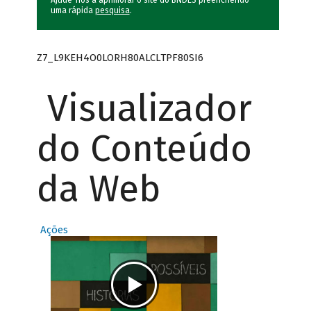
Ajude-nos a aprimorar o site do BNDES preenchendo
uma rápida
pesquisa
.
Z7_L9KEH4O0LORH80ALCLTPF80SI6
Visualizador
do Conteúdo
da Web
Ações