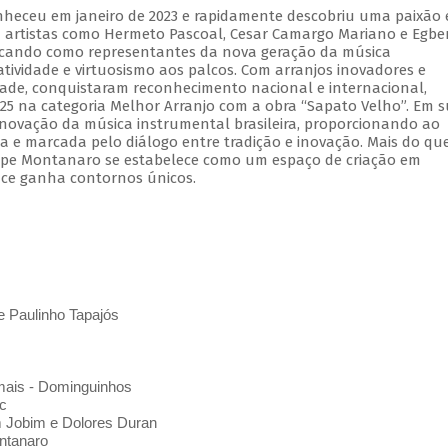
nheceu em janeiro de 2023 e rapidamente descobriu uma paixão
 artistas como Hermeto Pascoal, Cesar Camargo Mariano e Egbe
tacando como representantes da nova geração da música
iatividade e virtuosismo aos palcos. Com arranjos inovadores e
dade, conquistaram reconhecimento nacional e internacional,
25 na categoria Melhor Arranjo com a obra “Sapato Velho”. Em 
enovação da música instrumental brasileira, proporcionando ao
a e marcada pelo diálogo entre tradição e inovação. Mais do q
elipe Montanaro se estabelece como um espaço de criação em
ce ganha contornos únicos.
e Paulinho Tapajós
mais - Dominguinhos
c
m Jobim e Dolores Duran
ntanaro