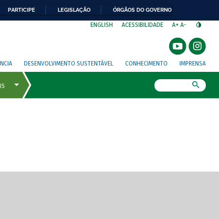
PARTICIPE
LEGISLAÇÃO
ÓRGÃOS DO GOVERNO
⁣
ENGLISH
ACESSIBILIDADE
A+
A-
NCIA
DESENVOLVIMENTO SUSTENTÁVEL
CONHECIMENTO
IMPRENSA
Busca
gem de tela