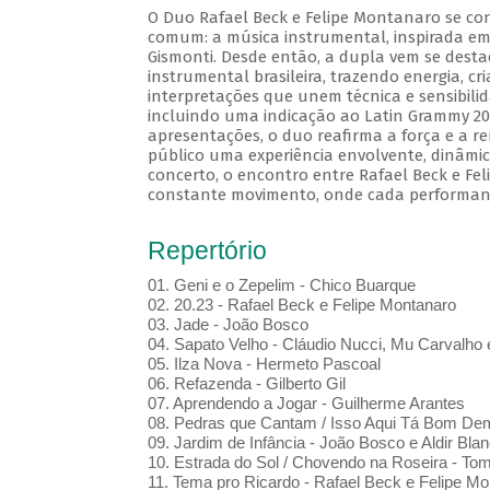
O Duo Rafael Beck e Felipe Montanaro se co
comum: a música instrumental, inspirada em
Gismonti. Desde então, a dupla vem se des
instrumental brasileira, trazendo energia, cr
interpretações que unem técnica e sensibili
incluindo uma indicação ao Latin Grammy 20
apresentações, o duo reafirma a força e a r
público uma experiência envolvente, dinâmic
concerto, o encontro entre Rafael Beck e F
constante movimento, onde cada performan
Repertório
01. Geni e o Zepelim - Chico Buarque
02. 20.23 - Rafael Beck e Felipe Montanaro
03. Jade - João Bosco
04. Sapato Velho - Cláudio Nucci, Mu Carvalho 
05. Ilza Nova - Hermeto Pascoal
06. Refazenda - Gilberto Gil
07. Aprendendo a Jogar - Guilherme Arantes
08. Pedras que Cantam / Isso Aqui Tá Bom De
09. Jardim de Infância - João Bosco e Aldir Blan
10. Estrada do Sol / Chovendo na Roseira - To
11. Tema pro Ricardo - Rafael Beck e Felipe Mo