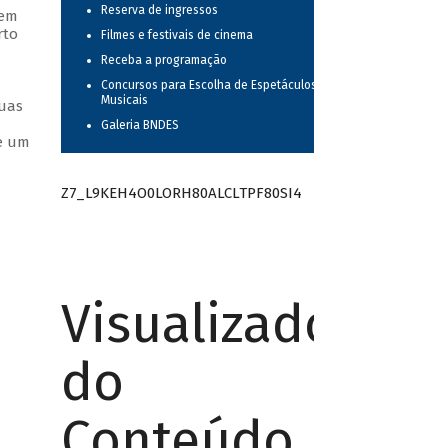
Reserva de ingressos
 em
rto
Filmes e festivais de cinema
Receba a programação
Concursos para Escolha de Espetáculos
Musicais
suas
Galeria BNDES
ue um
Z7_L9KEH4O0LORH80ALCLTPF80SI4
Visualizador
do
Conteúdo