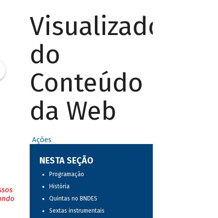
Visualizador
do
Conteúdo
da Web
Ações
NESTA SEÇÃO
Programação
História
ssos
tando
Quintas no BNDES
Sextas instrumentais