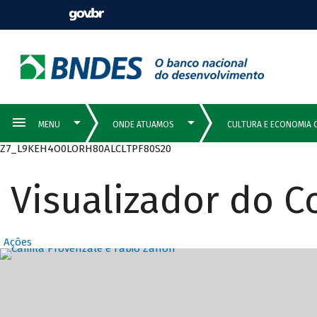
Z7_L9KEH4O0LORH80ALCLTPF80S20
Visualizador do 
Ações
Destaques Prin