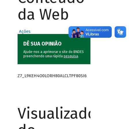
da Web
Ações
DÊ SUA OPINIÃO
Ajude-nos a aprimorar o site do BNDES
preenchendo uma rápida
pesquisa
.
Z7_L9KEH4O0LORH80ALCLTPF80SI6
Visualizador