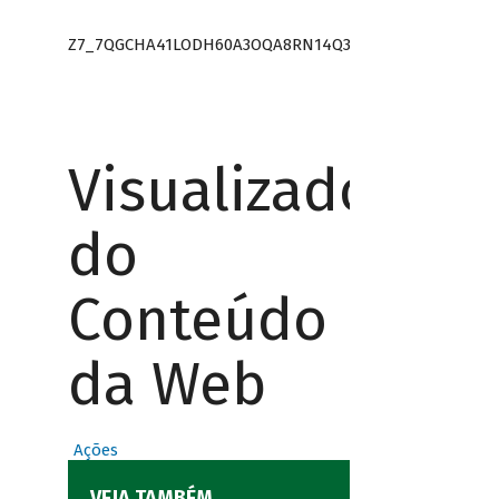
Z7_7QGCHA41LODH60A3OQA8RN14Q3
Visualizador
do
Conteúdo
da Web
Ações
VEJA TAMBÉM