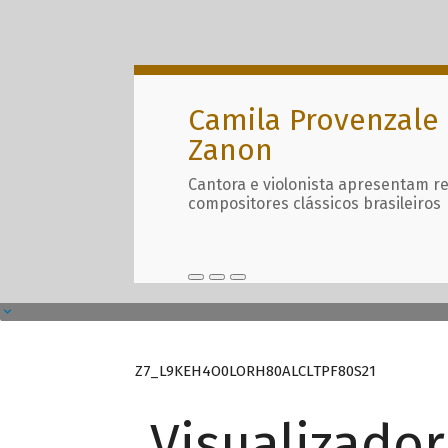
Camila Provenzale 
Zanon
Cantora e violonista apresentam r
compositores clássicos brasileiros
Z7_L9KEH4O0LORH80ALCLTPF80S21
Visualizado