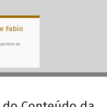
e Fabio
epertório de
r do Conteúdo da