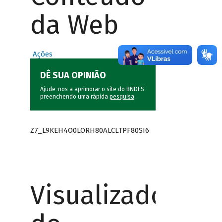
da Web
Ações
DÊ SUA OPINIÃO
Ajude-nos a aprimorar o site do BNDES
preenchendo uma rápida
pesquisa
.
Z7_L9KEH4O0LORH80ALCLTPF80SI6
Visualizador