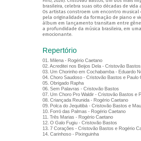
Fino, 2026). Cristovão Bastos, um dos mais i
brasileira, celebra suas oito décadas de vida
Os artistas constroem um encontro musical 
pela originalidade da formação de piano e vi
álbum em lançamento transitam entre gênero
a profundidade da música brasileira, em uma
emocionante.
Repertório
01. Milena - Rogério Caetano
02. Acreditei nos Beijos Dela - Cristovão Bastos
03. Um Chorinho em Cochabamba - Eduardo Ne
04. Choro Saudoso - Cristovão Bastos e Paulo 
05. Obrigado Rapha
06. Sem Palavras - Cristovão Bastos
07. Um Choro Pro Waldir - Cristovão Bastos e P
08. Criançada Reunida - Rogério Caetano
09. Polca do Jequitibá - Cristovão Bastos e Maur
10. Forró das Palmas - Rogério Caetano
11. Três Marias - Rogério Caetano
12. O Galo Fugiu - Cristovão Bastos
13. 7 Corações - Cristovão Bastos e Rogério C
14. Carinhoso - Pixinguinha