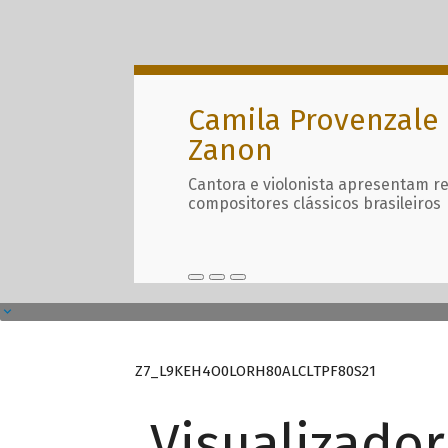
Camila Provenzale 
Zanon
Cantora e violonista apresentam r
compositores clássicos brasileiros
Z7_L9KEH4O0LORH80ALCLTPF80S21
Visualizado