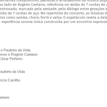
mportantes compositores, pianistas e arranjadores da música pop
 ao lado de Rogério Caetano, referência no violão de 7 cordas de 
entrosado, marcado pela amizade, pelo diálogo entre gerações 
olão de 7 cordas de aço. No repertório do concerto, as músicas 
s como samba, choro, forró e valsa. O espetáculo revela a bel
 experiência sonora única construída por um encontro expressi
 e Paulinho da Viola
ves e Rogério Caetano
César Pinheiro
aulinho da Viola
ício Carrilho
aetano