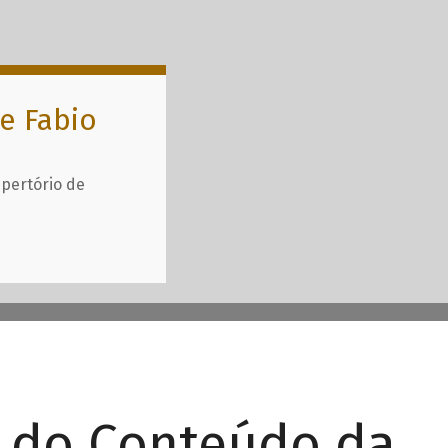
e Fabio
epertório de
r do Conteúdo da