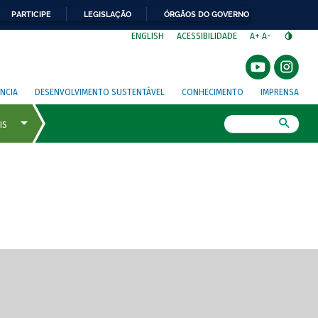
PARTICIPE
LEGISLAÇÃO
ÓRGÃOS DO GOVERNO
⁣
ENGLISH
ACESSIBILIDADE
A+
A-
NCIA
DESENVOLVIMENTO SUSTENTÁVEL
CONHECIMENTO
IMPRENSA
Busca
gem de tela