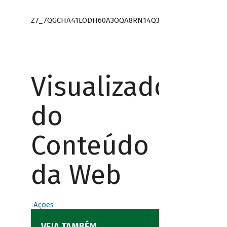
Z7_7QGCHA41LODH60A3OQA8RN14Q3
Visualizador
do
Conteúdo
da Web
Ações
VEJA TAMBÉM