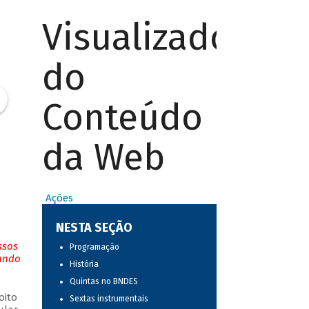
Visualizador
do
Conteúdo
da Web
Ações
NESTA SEÇÃO
ssos
Programação
tando
História
Quintas no BNDES
oito
Sextas instrumentais