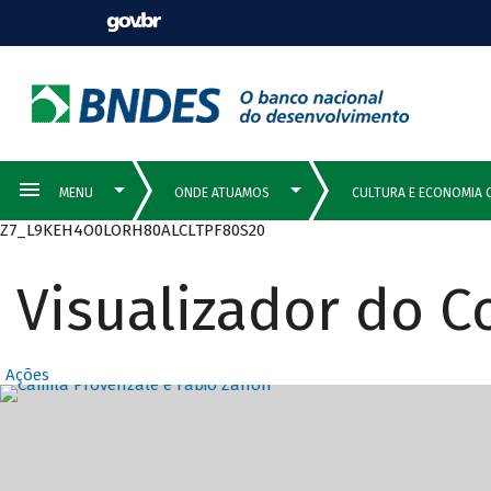
Z7_L9KEH4O0LORH80ALCLTPF80S20
Visualizador do 
Ações
Destaques Prin