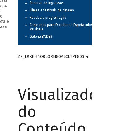
ular
Reserva de ingressos
aço.
e
Filmes e festivais de cinema
do
Receba a programação
eza e
Concursos para Escolha de Espetáculos
vo e
Musicais
Galeria BNDES
Z7_L9KEH4O0LORH80ALCLTPF80SI4
Visualizador
do
Conteúdo